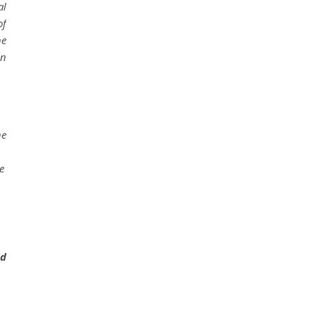
al
of
he
on
he
e
ed