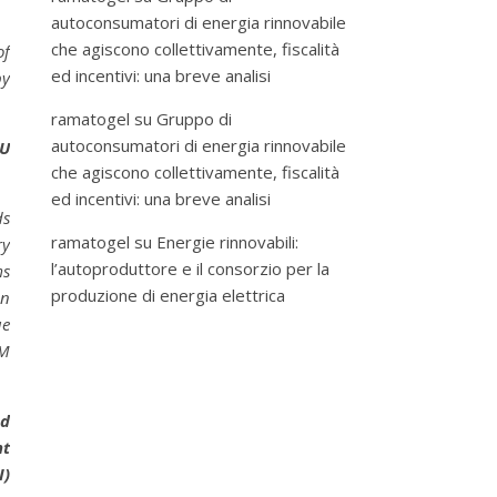
autoconsumatori di energia rinnovabile
che agiscono collettivamente, fiscalità
of
ed incentivi: una breve analisi
by
ramatogel
su
Gruppo di
autoconsumatori di energia rinnovabile
EU
che agiscono collettivamente, fiscalità
ed incentivi: una breve analisi
ds
ramatogel
su
Energie rinnovabili:
ry
l’autoproduttore e il consorzio per la
ms
produzione di energia elettrica
on
ue
AM
ed
nt
I)