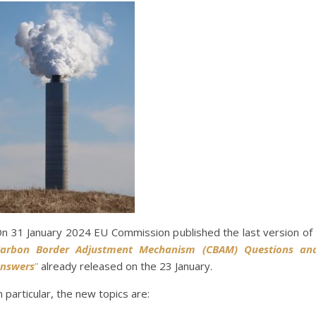
n 31 January 2024 EU Commission published the last version of
arbon Border Adjustment Mechanism (CBAM) Questions an
nswers
”
already released on the 23 January.
n particular, the new topics are: