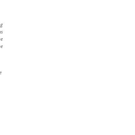
ng
ms
he
ne
e