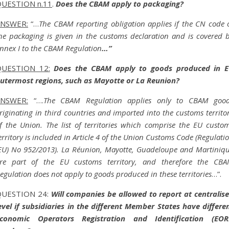
UESTION n.11
.
Does the CBAM apply to packaging?
ANSWER:
“…
The CBAM reporting obligation applies if the CN code 
he packaging is given in the customs declaration and is covered 
nnex I to the CBAM Regulation
…”
UESTION 12:
Does the CBAM apply to goods produced in 
utermost regions, such as Mayotte or La Reunion?
ANSWER:
“….
The CBAM Regulation applies only to CBAM goo
riginating in third countries and imported into the customs territo
f the Union. The list of territories which comprise the EU custo
erritory is included in Article 4 of the Union Customs Code (Regulati
EU) No 952/2013). La Réunion, Mayotte, Guadeloupe and Martiniq
re part of the EU customs territory, and therefore the CB
egulation does not apply to goods produced in these territories
…”.
QUESTION 24:
Will companies be allowed to report at centralis
evel if subsidiaries in the different Member States have differe
conomic Operators Registration and Identification (EOR