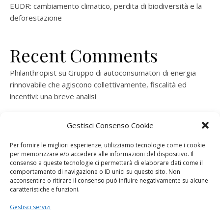
EUDR: cambiamento climatico, perdita di biodiversità e la
deforestazione
Recent Comments
Philanthropist
su
Gruppo di autoconsumatori di energia
rinnovabile che agiscono collettivamente, fiscalità ed
incentivi: una breve analisi
ramatogel
su
Gruppo di autoconsumatori di energia
Gestisci Consenso Cookie
rinnovabile che agiscono collettivamente, fiscalità ed
incentivi: una breve analisi
Per fornire le migliori esperienze, utilizziamo tecnologie come i cookie
per memorizzare e/o accedere alle informazioni del dispositivo. Il
ramatogel
su
Gruppo di autoconsumatori di energia
consenso a queste tecnologie ci permetterà di elaborare dati come il
rinnovabile che agiscono collettivamente, fiscalità ed
comportamento di navigazione o ID unici su questo sito. Non
acconsentire o ritirare il consenso può influire negativamente su alcune
incentivi: una breve analisi
caratteristiche e funzioni.
ramatogel
su
Energie rinnovabili: l’autoproduttore e il
Gestisci servizi
consorzio per la produzione di energia elettrica