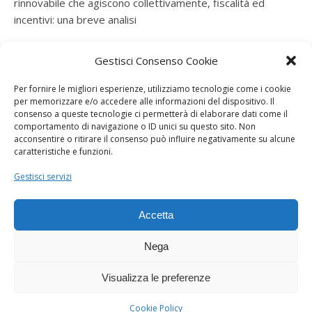
rinnovabile che agiscono collettivamente, fiscalità ed
incentivi: una breve analisi
ramatogel
su
Gruppo di autoconsumatori di energia
Gestisci Consenso Cookie
rinnovabile che agiscono collettivamente, fiscalità ed
incentivi: una breve analisi
Per fornire le migliori esperienze, utilizziamo tecnologie come i cookie
per memorizzare e/o accedere alle informazioni del dispositivo. Il
ramatogel
su
Gruppo di autoconsumatori di energia
consenso a queste tecnologie ci permetterà di elaborare dati come il
rinnovabile che agiscono collettivamente, fiscalità ed
comportamento di navigazione o ID unici su questo sito. Non
acconsentire o ritirare il consenso può influire negativamente su alcune
incentivi: una breve analisi
caratteristiche e funzioni.
ramatogel
su
Energie rinnovabili: l’autoproduttore e il
Gestisci servizi
consorzio per la produzione di energia elettrica
Accetta
Nega
Visualizza le preferenze
Dogana Sostenibile 2026 ©
Ashe Tema di
WP Royal
.
Cookie Policy