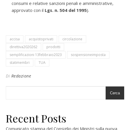
consumi e relative sanzioni penali e amministrative,
approvato con il
Lgs. n. 504 del 1995
).
accisa
acquistoprivati
circolazione
direttiva2020262
prodotti
semplificazioni 13febbraio2023
sospensioneimposta
statimembri
TUA
Di
Redazione
Cerca
Recent Posts
Comunicato stampa del Consiglio dei Ministri sulla nuova