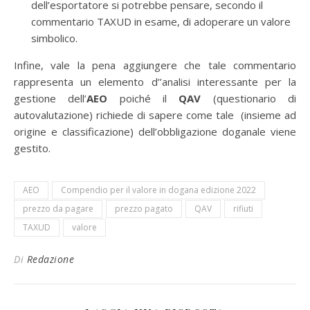
dell’esportatore si potrebbe pensare, secondo il
commentario TAXUD in esame, di adoperare un valore
simbolico.
Infine, vale la pena aggiungere che tale commentario
rappresenta un elemento d’’analisi interessante per la
gestione dell’
AEO
poiché il
QAV
(questionario di
autovalutazione) richiede di sapere come tale (insieme ad
origine e classificazione) dell’obbligazione doganale viene
gestito.
AEO
Compendio per il valore in dogana edizione 2022
prezzo da pagare
prezzo pagato
QAV
rifiuti
TAXUD
valore
Di
Redazione