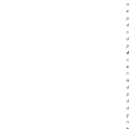
I
r
p
d
c
d
p
d
c
c
l
r
d
p
d
d
g
r
t