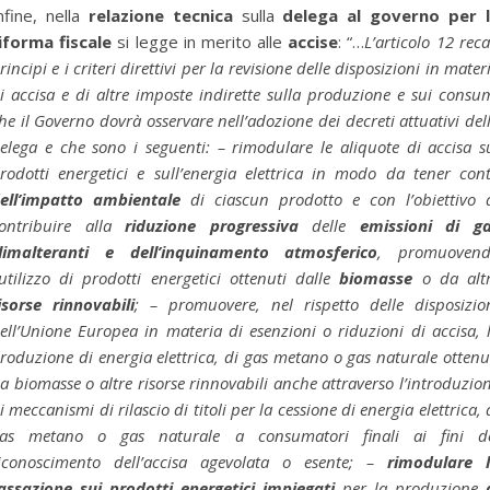
nfine, nella
relazione tecnica
sulla
delega al governo per 
iforma fiscale
si legge in merito alle
accise
: “…
L’articolo 12 reca
rincipi e i criteri direttivi per la revisione delle disposizioni in mater
i accisa e di altre imposte indirette sulla produzione e sui consu
he il Governo dovrà osservare nell’adozione dei decreti attuativi del
elega e che sono i seguenti: – rimodulare le aliquote di accisa s
rodotti energetici e sull’energia elettrica in modo da tener con
ell’impatto ambientale
di ciascun prodotto e con l’obiettivo 
ontribuire alla
riduzione progressiva
delle
emissioni di g
limalteranti e dell’inquinamento atmosferico
, promuoven
’utilizzo di prodotti energetici ottenuti dalle
biomasse
o da alt
isorse rinnovabili
; – promuovere, nel rispetto delle disposizio
ell’Unione Europea in materia di esenzioni o riduzioni di accisa, 
roduzione di energia elettrica, di gas metano o gas naturale ottenu
a biomasse o altre risorse rinnovabili anche attraverso l’introduzio
i meccanismi di rilascio di titoli per la cessione di energia elettrica, 
as metano o gas naturale a consumatori finali ai fini d
iconoscimento dell’accisa agevolata o esente; –
rimodulare 
assazione sui prodotti energetici impiegati
per la produzione
d