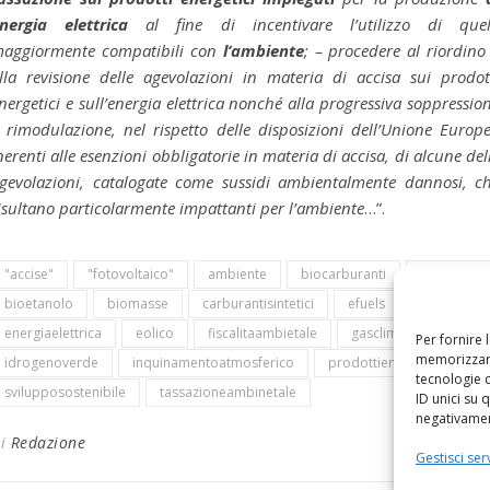
nergia elettrica
al fine di incentivare l’utilizzo di quel
aggiormente compatibili con
l’ambiente
; – procedere al riordino
lla revisione delle agevolazioni in materia di accisa sui prodot
nergetici e sull’energia elettrica nonché alla progressiva soppressio
 rimodulazione, nel rispetto delle disposizioni dell’Unione Europ
nerenti alle esenzioni obbligatorie in materia di accisa, di alcune del
gevolazioni, catalogate come sussidi ambientalmente dannosi, c
isultano particolarmente impattanti per l’ambiente
…”.
"accise"
"fotovoltaico"
ambiente
biocarburanti
biodiesel
bioetanolo
biomasse
carburantisintetici
efuels
energiaelettrica
eolico
fiscalitaambietale
gasclimalteranti
Per fornire 
memorizzare
idrogenoverde
inquinamentoatmosferico
prodottienergetici
tecnologie 
svilupposostenibile
tassazioneambinetale
ID unici su 
negativament
Di
Redazione
Gestisci serv