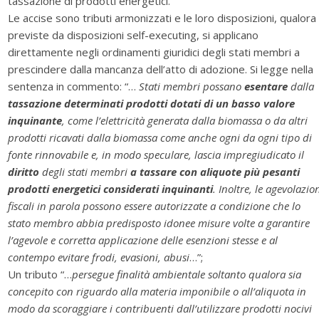
tassazione di prodotti energetici.
Le accise sono tributi armonizzati e le loro disposizioni, qualora
previste da disposizioni self-executing, si applicano
direttamente negli ordinamenti giuridici degli stati membri a
prescindere dalla mancanza dell’atto di adozione. Si legge nella
sentenza in commento: “…
Stati membri possano
esentare
dalla
tassazione determinati prodotti dotati di un basso valore
inquinante
, come l’elettricità generata dalla biomassa o da altri
prodotti ricavati dalla biomassa come anche ogni da ogni tipo di
fonte rinnovabile e, in modo speculare, lascia impregiudicato il
diritto
degli stati membri
a tassare con aliquote più pesanti
prodotti energetici considerati inquinanti
. Inoltre, le agevolazio
fiscali in parola possono essere autorizzate a condizione che lo
stato membro abbia predisposto idonee misure volte a garantire
l’agevole e corretta applicazione delle esenzioni stesse e al
contempo evitare frodi, evasioni, abusi
…”;
Un tributo “…
persegue finalità ambientale soltanto qualora sia
concepito con riguardo alla materia imponibile o all’aliquota in
modo da scoraggiare i contribuenti dall’utilizzare prodotti nocivi