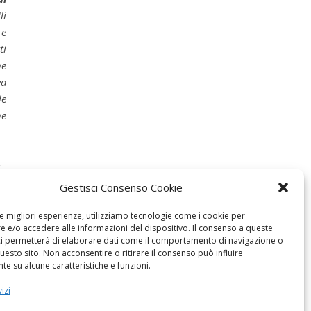
li
 e
ti
ne
ea
le
he
Gestisci Consenso Cookie
le migliori esperienze, utilizziamo tecnologie come i cookie per
 e/o accedere alle informazioni del dispositivo. Il consenso a queste
ci permetterà di elaborare dati come il comportamento di navigazione o
questo sito. Non acconsentire o ritirare il consenso può influire
e su alcune caratteristiche e funzioni.
izi