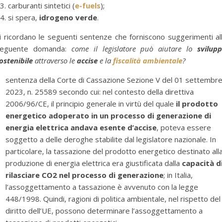
carburanti sintetici (
e-fuels
);
si spera,
idrogeno verde
.
i ricordano le seguenti sentenze che forniscono suggerimenti al
eguente domanda:
come il legislatore può aiutare lo
svilup
ostenibile
attraverso le
accise
e la
fiscalità ambientale
?
sentenza della Corte di Cassazione Sezione V del 01 settembr
2023, n. 25589 secondo cui: nel contesto della direttiva
2006/96/CE, il principio generale in virtù del quale
il prodotto
energetico adoperato in un processo di generazione di
energia elettrica andava esente d’accise
, poteva essere
soggetto a delle deroghe stabilite dal legislatore nazionale. In
particolare, la tassazione del prodotto energetico destinato all
produzione di energia elettrica era giustificata dalla
capacità d
rilasciare CO2 nel processo di generazione
; in Italia,
l’assoggettamento a tassazione è avvenuto con la legge
448/1998. Quindi, ragioni di politica ambientale, nel rispetto del
diritto dell’UE, possono determinare l’assoggettamento a