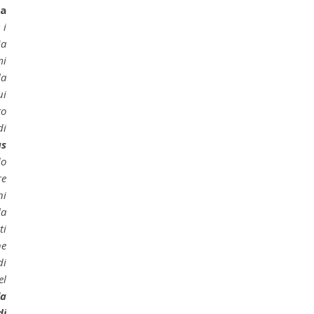
la
 i
ia
mi
la
ui
to
di
as
do
re
ni
la
ti
ne
di
el
la
i