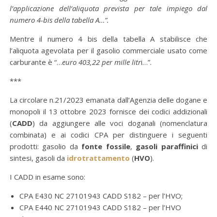
l’applicazione dell’aliquota prevista per tale impiego dal
numero 4-bis della tabella A…”.
Mentre il numero 4 bis della tabella A stabilisce che
l’aliquota agevolata per il gasolio commerciale usato come
carburante è “…
euro 403,22 per mille litr
i…”.
***
La circolare n.21/2023 emanata dall’Agenzia delle dogane e
monopoli il 13 ottobre 2023 fornisce dei codici addizionali
(
CADD
) da aggiungere alle voci doganali (nomenclatura
combinata) e ai codici CPA per distinguere i seguenti
prodotti: gasolio da
fonte fossile
,
gasoli paraffinici
di
sintesi, gasoli da
idrotrattamento
(
HVO
).
I CADD in esame sono:
CPA E430 NC 27101943 CADD S182 – per l’HVO;
CPA E440 NC 27101943 CADD S182 – per l’HVO