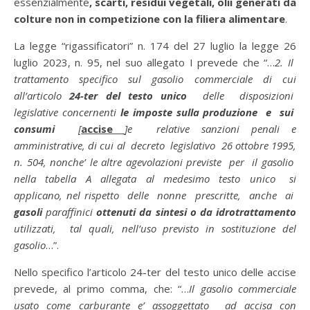
essenzialmente
, scarti, residui vegetali, olii generati da
colture non in competizione con la filiera alimentare
.
La legge “rigassificatori” n. 174 del 27 luglio la legge 26
luglio 2023, n. 95, nel suo allegato I prevede che “…
2. Il
trattamento specifico sul gasolio commerciale di cui
all’articolo
24-ter del testo unico
delle disposizioni
legislative concernenti
le imposte sulla produzione e sui
consumi
[
accise
]e relative sanzioni penali e
amministrative, di cui al decreto legislativo 26 ottobre 1995,
n. 504, nonche’ le altre agevolazioni previste per il gasolio
nella tabella A allegata al medesimo testo unico si
applicano, nel rispetto delle nonne prescritte, anche ai
gasoli
paraffinici
ottenuti da sintesi o da idrotrattamento
utilizzati, tal quali, nell’uso previsto in sostituzione del
gasolio
…”.
Nello specifico l’articolo 24-ter del testo unico delle accise
prevede, al primo comma, che: “…
Il gasolio commerciale
usato come carburante e’ assoggettato ad accisa con