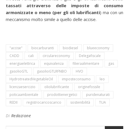
tassati attraverso delle imposte di consumo
armonizzate o meno (per gli oli lubrificanti
) ma con un
meccanismo molto simile a quello delle accise.
"accise"
biocarburanti
biodiesel
blueeconomy
CADD
cali
circulareconomy
Delegafiscale
energiaelettrica
equivalenza
filieraalimentare
gas
gasolioGTL
gasolioGTLRFNBO
HVO
HydrotreatedVegetableOil
imposteconsumo
leo
licenzaesercizio
oliolubrificante
originefossile
poticaambientale
prodottienergetici
puridenaturati
REDII
registrocaricoscarico
sostenibilità
TUA
Di
Redazione