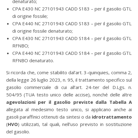
denaturato;
CPA E430 NC 27101943 CADD S183 – per il gasolio GTL
di origine fossile;
CPA E440 NC 27101943 CADD S183 – per il gasolio GTL
di origine fossile denaturato;
CPA E430 NC 27101943 CADD S184 – per il gasolio GTL
RFNBO;
CPA E440 NC 27101943 CADD S184 – per il gasolio GTL
RFNBO denaturato.
Si ricorda che, come stabilito dal’art. 3-quinquies, comma 2,
della legge 26 luglio 2023, n. 95, il trattamento specifico sul
gasolio commerciale di cui all’art. 24-ter del D.Lgs. n.
504/95 (TUA testo unico delle accise), nonché delle altre
agevolazioni per il gasolio previste dalla Tabella A
allegata al medesimo testo unico, si applicano anche ai
gasoli paraffinici ottenuti da sintesi o da
idrotrattamento
(
HVO
) utilizzati, tal quali, nell’uso previsto in sostituzione
del gasolio.