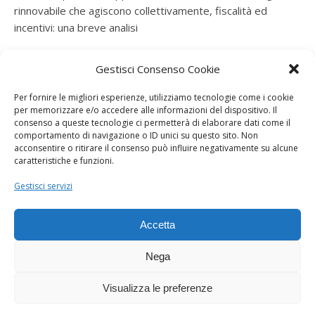
rinnovabile che agiscono collettivamente, fiscalità ed
incentivi: una breve analisi
ramatogel
su
Gruppo di autoconsumatori di energia
Gestisci Consenso Cookie
rinnovabile che agiscono collettivamente, fiscalità ed
incentivi: una breve analisi
Per fornire le migliori esperienze, utilizziamo tecnologie come i cookie
per memorizzare e/o accedere alle informazioni del dispositivo. Il
ramatogel
su
Gruppo di autoconsumatori di energia
consenso a queste tecnologie ci permetterà di elaborare dati come il
rinnovabile che agiscono collettivamente, fiscalità ed
comportamento di navigazione o ID unici su questo sito. Non
acconsentire o ritirare il consenso può influire negativamente su alcune
incentivi: una breve analisi
caratteristiche e funzioni.
ramatogel
su
Energie rinnovabili: l’autoproduttore e il
Gestisci servizi
consorzio per la produzione di energia elettrica
Accetta
Nega
Visualizza le preferenze
Dogana Sostenibile 2026 ©
Ashe Tema di
WP Royal
.