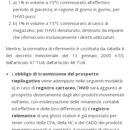
a) 1% in volume a 15°C commisurato all’effettivo
periodo di giacenza, in ragione di giorno in giorno, per
l’HVO puro;
b) 1% in volume a 15°C commisurato al carico di
magazzino, per l’HVO denaturato, detenuto da impianti
che riforniscono esclusivamente i diretti utilizzatori.
Mentre, la normativa di riferimento è costituita da: tabella A
del decreto ministeriale del 13 gennaio 2000 n.55;
dall’articolo 47 TUA; dall’articolo 48 TUA.
L’
obbligo di trasmissione del prospetto
riepilogativo
viene adempiuto nelle seguenti modalità
:
a) in caso di
registro cartaceo,
l’
HVO
sarà aggiunto al
prospetto distintamente dagli altri prodotti movimentati
nell’anno, con evidenziazione delle rimanenze contabili
ed effettive e delle loro differenze; b) il
registro
telematico
di una ghost station è già impostato per
tener conto della CPA, della NC e del CADD dei prodotti
energetici erogati e, pertanto, il prospetto di chiusura