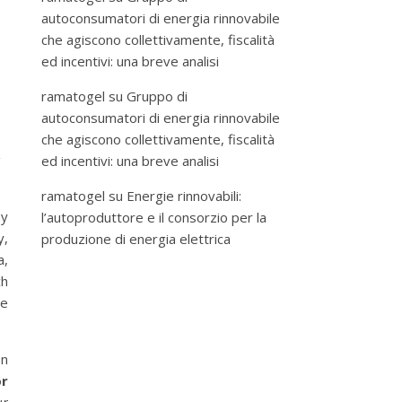
autoconsumatori di energia rinnovabile
che agiscono collettivamente, fiscalità
ed incentivi: una breve analisi
ramatogel
su
Gruppo di
autoconsumatori di energia rinnovabile
che agiscono collettivamente, fiscalità
g
ed incentivi: una breve analisi
ramatogel
su
Energie rinnovabili:
ay
l’autoproduttore e il consorzio per la
y,
produzione di energia elettrica
a,
ch
ce
on
or