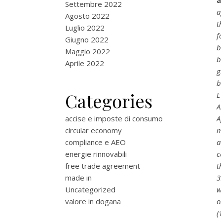
a
Settembre 2022
a
Agosto 2022
t
Luglio 2022
f
Giugno 2022
b
Maggio 2022
b
Aprile 2022
g
b
Categories
E
A
accise e imposte di consumo
A
circular economy
m
compliance e AEO
a
energie rinnovabili
c
free trade agreement
t
made in
3
Uncategorized
w
valore in dogana
o
(