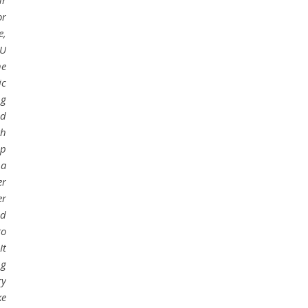
ur
or
e,
EU
he
ic
ng
ed
th
ip
 a
er
er
ed
to
It
ng
ry
ke