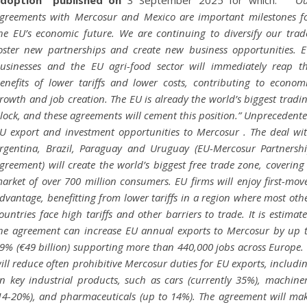
doption” published on
3 September 2025 for which: “
“O
greements with Mercosur and Mexico are important milestones f
he EU’s economic future. We are continuing to diversify our trad
oster new partnerships and create new business opportunities. 
usinesses and the EU agri-food sector will immediately reap t
enefits of lower tariffs and lower costs, contributing to econom
rowth and job creation. The EU is already the world’s biggest tradi
lock, and these agreements will cement this position.” Unprecedent
U export and investment opportunities to Mercosur . The deal wi
rgentina, Brazil, Paraguay and Uruguay (EU-Mercosur Partnersh
greement) will create the world’s biggest free trade zone, covering
arket of over 700 million consumers. EU firms will enjoy first-mov
dvantage, benefitting from lower tariffs in a region where most oth
ountries face high tariffs and other barriers to trade. It is estimat
he agreement can increase EU annual exports to Mercosur by up 
9% (€49 billion) supporting more than 440,000 jobs across Europe. 
ill reduce often prohibitive Mercosur duties for EU exports, includi
n key industrial products, such as cars (currently 35%), machine
14-20%), and pharmaceuticals (up to 14%). The agreement will ma