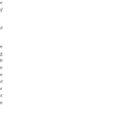
or
of
of
he
ng
UR
ve
he
of
or
ot
he