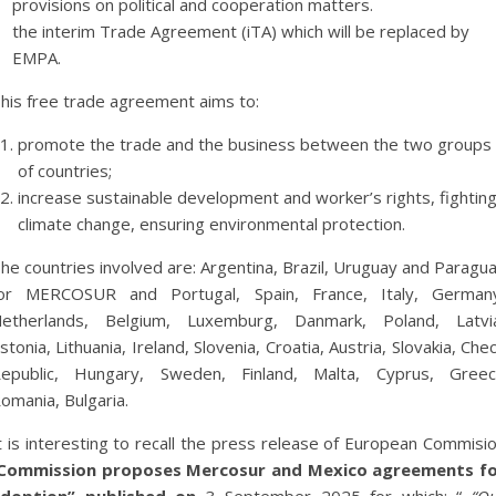
provisions on political and cooperation matters.
the interim Trade Agreement (iTA) which will be replaced by
EMPA.
his free trade agreement aims to:
promote the trade and the business between the two groups
of countries;
increase sustainable development and worker’s rights, fightin
climate change, ensuring environmental protection.
he countries involved are: Argentina, Brazil, Uruguay and Paragu
or MERCOSUR and Portugal, Spain, France, Italy, German
etherlands, Belgium, Luxemburg, Danmark, Poland, Latvi
stonia, Lithuania, Ireland, Slovenia, Croatia, Austria, Slovakia, Che
epublic, Hungary, Sweden, Finland, Malta, Cyprus, Gree
omania, Bulgaria.
t is interesting to recall the press release of European Commisi
Commission proposes Mercosur and Mexico agreements f