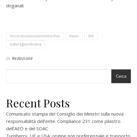
doganali.
Accordoassociazioneturchia
dazio
IVA
naturagiuridicaiva
Di
Redazione
Cerca
Recent Posts
Comunicato stampa del Consiglio dei Ministri sulla nuova
responsabilità dell’ente. Compliance 231 come pilastro
dell’AEO e del SOAC
Turnberry, UE e USA: origine non preferenziale e trasporto