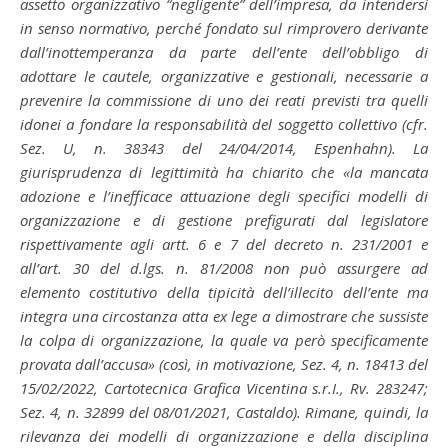
assetto organizzativo “negligente” dell’impresa, da intendersi
in senso normativo, perché fondato sul rimprovero derivante
dall’inottemperanza da parte dell’ente dell’obbligo di
adottare le cautele, organizzative e gestionali, necessarie a
prevenire la commissione di uno dei reati previsti tra quelli
idonei a fondare la responsabilità del soggetto collettivo (cfr.
Sez. U, n. 38343 del 24/04/2014, Espenhahn). La
giurisprudenza di legittimità ha chiarito che «la mancata
adozione e l’inefficace attuazione degli specifici modelli di
organizzazione e di gestione prefigurati dal legislatore
rispettivamente agli artt. 6 e 7 del decreto n. 231/2001 e
all’art. 30 del d.lgs. n. 81/2008 non può assurgere ad
elemento costitutivo della tipicità dell’illecito dell’ente ma
integra una circostanza atta ex lege a dimostrare che sussiste
la colpa di organizzazione, la quale va però specificamente
provata dall’accusa» (così, in motivazione, Sez. 4, n. 18413 del
15/02/2022, Cartotecnica Grafica Vicentina s.r.I., Rv. 283247;
Sez. 4, n. 32899 del 08/01/2021, Castaldo). Rimane, quindi, la
rilevanza dei modelli di organizzazione e della disciplina