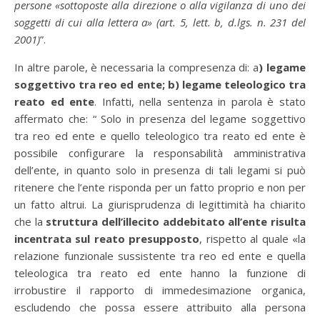
persone «sottoposte alla direzione o alla vigilanza di uno dei
soggetti di cui alla lettera a» (art. 5, lett. b, d.lgs. n. 231 del
2001)
”.
In altre parole, è necessaria la compresenza di: a
) legame
soggettivo tra reo ed ente; b) legame teleologico tra
reato ed ente
. Infatti, nella sentenza in parola è stato
affermato che: “ Solo in presenza del legame soggettivo
tra reo ed ente e quello teleologico tra reato ed ente è
possibile configurare la responsabilità amministrativa
dell’ente, in quanto solo in presenza di tali legami si può
ritenere che l’ente risponda per un fatto proprio e non per
un fatto altrui. La giurisprudenza di legittimità ha chiarito
che la
struttura dell’illecito addebitato all’ente risulta
incentrata sul reato presupposto
, rispetto al quale «la
relazione funzionale sussistente tra reo ed ente e quella
teleologica tra reato ed ente hanno la funzione di
irrobustire il rapporto di immedesimazione organica,
escludendo che possa essere attribuito alla persona