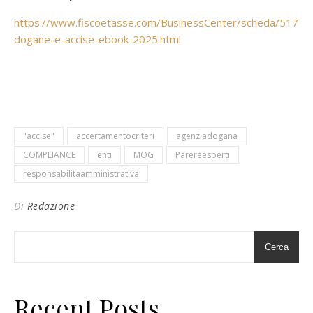
https://www.fiscoetasse.com/BusinessCenter/scheda/51756
dogane-e-accise-ebook-2025.html
"accise"
accertamentocriteri
agenziadogana
COMPLIANCE
enti
MOG
Parereesperti
responsabilitaamministrativa
Di
Redazione
Cerca
Recent Posts