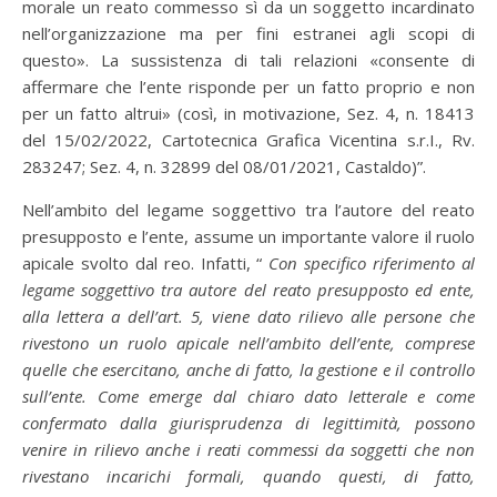
morale un reato commesso sì da un soggetto incardinato
nell’organizzazione ma per fini estranei agli scopi di
questo». La sussistenza di tali relazioni «consente di
affermare che l’ente risponde per un fatto proprio e non
per un fatto altrui» (così, in motivazione, Sez. 4, n. 18413
del 15/02/2022, Cartotecnica Grafica Vicentina s.r.I., Rv.
283247; Sez. 4, n. 32899 del 08/01/2021, Castaldo)”.
Nell’ambito del legame soggettivo tra l’autore del reato
presupposto e l’ente, assume un importante valore il ruolo
apicale svolto dal reo. Infatti, “
Con specifico riferimento al
legame soggettivo tra autore del reato presupposto ed ente,
alla lettera a dell’art. 5, viene dato rilievo alle persone che
rivestono un ruolo apicale nell’ambito dell’ente, comprese
quelle che esercitano, anche di fatto, la gestione e il controllo
sull’ente. Come emerge dal chiaro dato letterale e come
confermato dalla giurisprudenza di legittimità, possono
venire in rilievo anche i reati commessi da soggetti che non
rivestano incarichi formali, quando questi, di fatto,