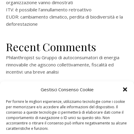
organizzazione vanno dimostrati
ITV: è possibile l’annullamento retroattivo
EUDR: cambiamento climatico, perdita di biodiversità e la
deforestazione
Recent Comments
Philanthropist
su
Gruppo di autoconsumatori di energia
rinnovabile che agiscono collettivamente, fiscalità ed
incentivi: una breve analisi
ramatogel
su
Gruppo di autoconsumatori di energia
Gestisci Consenso Cookie
rinnovabile che agiscono collettivamente, fiscalità ed
incentivi: una breve analisi
Per fornire le migliori esperienze, utilizziamo tecnologie come i cookie
per memorizzare e/o accedere alle informazioni del dispositivo. Il
ramatogel
su
Gruppo di autoconsumatori di energia
consenso a queste tecnologie ci permetterà di elaborare dati come il
rinnovabile che agiscono collettivamente, fiscalità ed
comportamento di navigazione o ID unici su questo sito. Non
acconsentire o ritirare il consenso può influire negativamente su alcune
incentivi: una breve analisi
caratteristiche e funzioni.