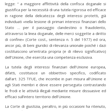
legge: “ a maggiore afflittività della confisca doganale si
giustifica per la necessità di una tutela rigorosa ed efficace
in ragione della delicatezza degli interessi protetti, già
individuati «nella lesione di primari interessi finanziari dello
Stato … per il passaggio clandestino o fraudolento,
attraverso la linea doganale, delle merci soggette a diritto
di confine» (Corte cost., sentenza n. 5 del 1977) ed ora,
ancor più, di beni giuridici di rilevanza unionale poiché i dazi
costituiscono un’entrata propria (e di rilievo significativo)
dell’Unione, che esercita una competenza esclusiva.
La tutela degli interessi finanziari dell’Unione europea,
difatti, costituisce un obbiettivo specifico, codificato
dall’art. 325 TFUE, che incombe in pari misura all’Unione e
agli Stati membri e deve essere perseguita contrastando
le frodi e le attività illegali mediante misure dissuasive ed
efficaci sull’intero territorio dell’Unione.
La Corte di giustizia, peraltro, in più occasioni ha ritenuto,