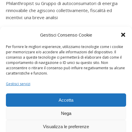
Philanthropist
su
Gruppo di autoconsumatori di energia
rinnovabile che agiscono collettivamente, fiscalità ed
incentivi: una breve analisi
ramatogel
su
Gruppo di autoconsumatori di energia
Gestisci Consenso Cookie
rinnovabile che agiscono collettivamente, fiscalità ed
incentivi: una breve analisi
Per fornire le migliori esperienze, utilizziamo tecnologie come i cookie
per memorizzare e/o accedere alle informazioni del dispositivo. Il
ramatogel
su
Gruppo di autoconsumatori di energia
consenso a queste tecnologie ci permetterà di elaborare dati come il
rinnovabile che agiscono collettivamente, fiscalità ed
comportamento di navigazione o ID unici su questo sito. Non
acconsentire o ritirare il consenso può influire negativamente su alcune
incentivi: una breve analisi
caratteristiche e funzioni.
ramatogel
su
Energie rinnovabili: l’autoproduttore e il
Gestisci servizi
consorzio per la produzione di energia elettrica
Accetta
Nega
Visualizza le preferenze
Dogana Sostenibile 2026 ©