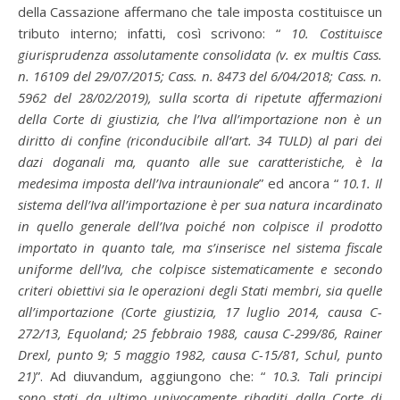
della Cassazione affermano che tale imposta costituisce un
tributo interno; infatti, così scrivono: “
10. Costituisce
giurisprudenza assolutamente consolidata (v. ex multis Cass.
n. 16109 del 29/07/2015; Cass. n. 8473 del 6/04/2018; Cass. n.
5962 del 28/02/2019), sulla scorta di ripetute affermazioni
della Corte di giustizia, che l’Iva all’importazione non è un
diritto di confine (riconducibile all’art. 34 TULD) al pari dei
dazi doganali ma, quanto alle sue caratteristiche, è la
medesima imposta dell’Iva intraunionale
” ed ancora “
10.1. Il
sistema dell’Iva all’importazione è per sua natura incardinato
in quello generale dell’Iva poiché non colpisce il prodotto
importato in quanto tale, ma s’inserisce nel sistema fiscale
uniforme dell’Iva, che colpisce sistematicamente e secondo
criteri obiettivi sia le operazioni degli Stati membri, sia quelle
all’importazione (Corte giustizia, 17 luglio 2014, causa C-
272/13, Equoland; 25 febbraio 1988, causa C-299/86, Rainer
Drexl, punto 9; 5 maggio 1982, causa C-15/81, Schul, punto
21)
”. Ad diuvandum, aggiungono che: “
10.3. Tali principi
sono stati da ultimo univocamente ribaditi dalla Corte di