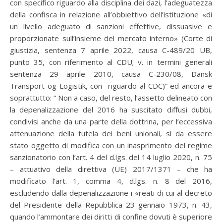
con specifico riguardo alla disciplina dei dazi, l’adeguatezza
della confisca in relazione all’obbiettivo dell’istituzione «di
un livello adeguato di sanzioni effettive, dissuasive e
proporzionate sull’insieme del mercato interno» (Corte di
giustizia, sentenza 7 aprile 2022, causa C-489/20 UB,
punto 35, con riferimento al CDU; v. in termini generali
sentenza 29 aprile 2010, causa C-230/08, Dansk
Transport og Logistik, con riguardo al CDC)” ed ancora e
soprattutto: “ Non a caso, del resto, l’assetto delineato con
la depenalizzazione del 2016 ha suscitato diffusi dubbi,
condivisi anche da una parte della dottrina, per l’eccessiva
attenuazione della tutela dei beni unionali, sì da essere
stato oggetto di modifica con un inasprimento del regime
sanzionatorio con l’art. 4 del d.lgs. del 14 luglio 2020, n. 75
– attuativo della direttiva (UE) 2017/1371 – che ha
modificato l’art. 1, comma 4, d.lgs. n. 8 del 2016,
escludendo dalla depenalizzazione i «reati di cui al decreto
del Presidente della Repubblica 23 gennaio 1973, n. 43,
quando l’ammontare dei diritti di confine dovuti è superiore