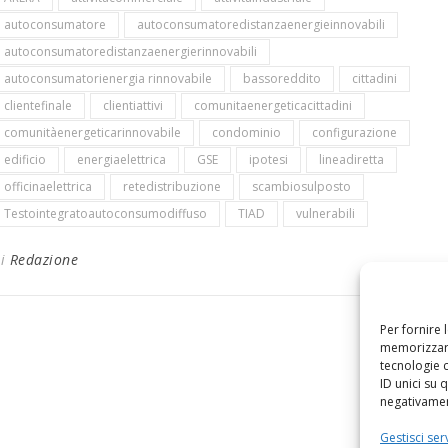
autoconsumatore
autoconsumatoredistanzaenergieinnovabili
autoconsumatoredistanzaenergierinnovabili
autoconsumatorienergia rinnovabile
bassoreddito
cittadini
clientefinale
clientiattivi
comunitaenergeticacittadini
comunitàenergeticarinnovabile
condominio
configurazione
edificio
energiaelettrica
GSE
ipotesi
lineadiretta
officinaelettrica
retedistribuzione
scambiosulposto
Testointegratoautoconsumodiffuso
TIAD
vulnerabili
Di
Redazione
Per fornire 
memorizzare
tecnologie 
ID unici su 
negativament
Gestisci serv