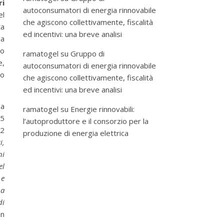
ri
autoconsumatori di energia rinnovabile
el
che agiscono collettivamente, fiscalità
ta
ed incentivi: una breve analisi
la
no
ramatogel
su
Gruppo di
e,
autoconsumatori di energia rinnovabile
to
che agiscono collettivamente, fiscalità
ed incentivi: una breve analisi
ha
ramatogel
su
Energie rinnovabili:
15
l’autoproduttore e il consorzio per la
12
produzione di energia elettrica
i,
ni
el
 e
 a
di
in