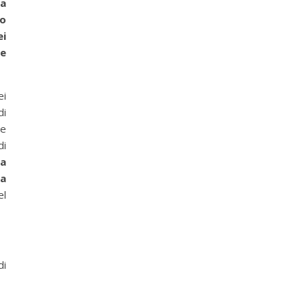
la
to
ei
ce
ei
di
ue
di
ia
a
el
di