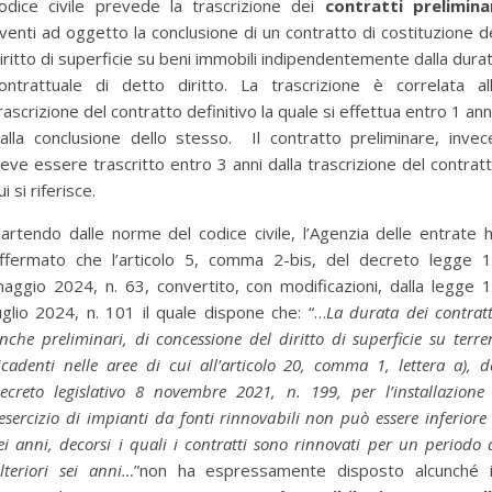
odice civile prevede la trascrizione dei
contratti prelimina
venti ad oggetto la conclusione di un contratto di costituzione d
iritto di superficie su beni immobili indipendentemente dalla dura
ontrattuale di detto diritto. La trascrizione è correlata al
rascrizione del contratto definitivo la quale si effettua entro 1 an
alla conclusione dello stesso. Il contratto preliminare, invec
eve essere trascritto entro 3 anni dalla trascrizione del contrat
ui si riferisce.
artendo dalle norme del codice civile, l’Agenzia delle entrate 
ffermato che l’articolo 5, comma 2-bis, del decreto legge 
aggio 2024, n. 63, convertito, con modificazioni, dalla legge 
uglio 2024, n. 101 il quale dispone che: “…
La durata dei contratt
nche preliminari, di concessione del diritto di superficie su terre
icadenti nelle aree di cui all’articolo 20, comma 1, lettera a), d
ecreto legislativo 8 novembre 2021, n. 199, per l’installazione
’esercizio di impianti da fonti rinnovabili non può essere inferiore
ei anni, decorsi i quali i contratti sono rinnovati per un periodo 
lteriori sei anni…
”non ha espressamente disposto alcunché 