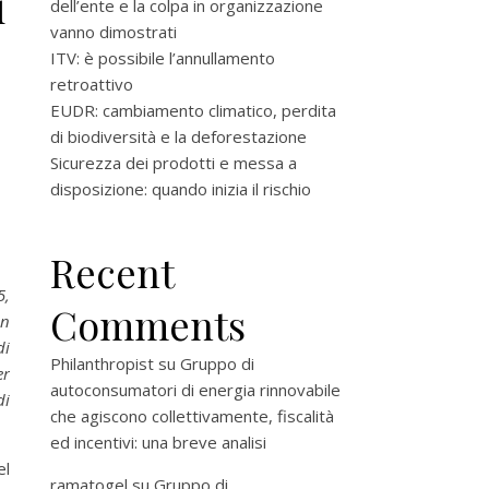
i
dell’ente e la colpa in organizzazione
vanno dimostrati
ITV: è possibile l’annullamento
retroattivo
EUDR: cambiamento climatico, perdita
di biodiversità e la deforestazione
Sicurezza dei prodotti e messa a
disposizione: quando inizia il rischio
Recent
5,
Comments
on
di
Philanthropist
su
Gruppo di
er
autoconsumatori di energia rinnovabile
di
che agiscono collettivamente, fiscalità
ed incentivi: una breve analisi
l
ramatogel
su
Gruppo di