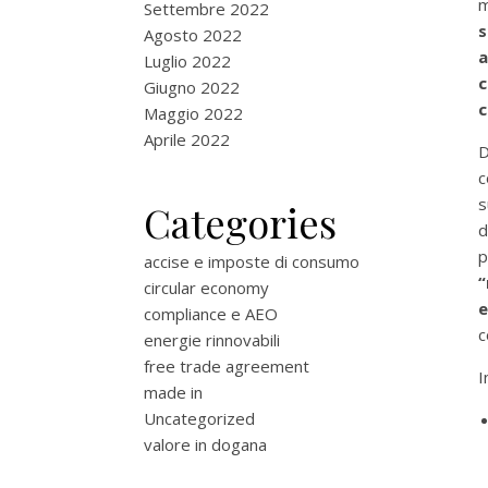
m
Settembre 2022
s
Agosto 2022
a
Luglio 2022
c
Giugno 2022
c
Maggio 2022
Aprile 2022
D
c
s
Categories
d
p
accise e imposte di consumo
circular economy
e
compliance e AEO
c
energie rinnovabili
free trade agreement
I
made in
Uncategorized
valore in dogana