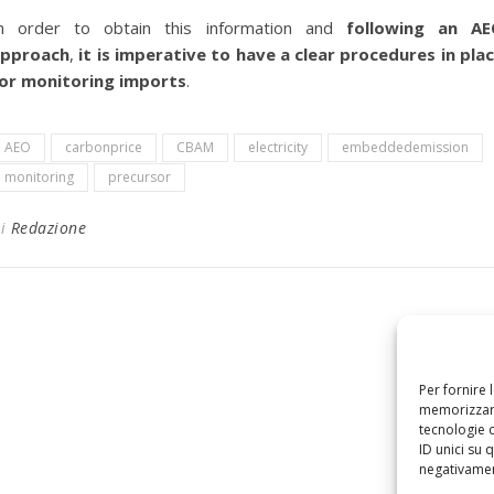
n order to obtain this information and
following an A
pproach
,
it is imperative to have a clear procedures in pla
or monitoring imports
.
AEO
carbonprice
CBAM
electricity
embeddedemission
monitoring
precursor
Di
Redazione
Per fornire 
memorizzare
tecnologie 
ID unici su 
negativament