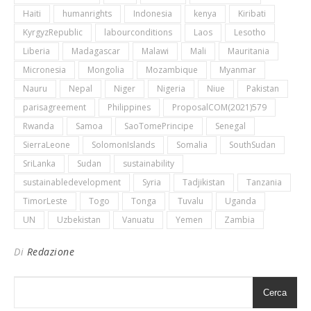
Haiti
humanrights
Indonesia
kenya
Kiribati
KyrgyzRepublic
labourconditions
Laos
Lesotho
Liberia
Madagascar
Malawi
Mali
Mauritania
Micronesia
Mongolia
Mozambique
Myanmar
Nauru
Nepal
Niger
Nigeria
Niue
Pakistan
parisagreement
Philippines
ProposalCOM(2021)579
Rwanda
Samoa
SaoTomePrincipe
Senegal
SierraLeone
SolomonIslands
Somalia
SouthSudan
SriLanka
Sudan
sustainability
sustainabledevelopment
Syria
Tadjikistan
Tanzania
TimorLeste
Togo
Tonga
Tuvalu
Uganda
UN
Uzbekistan
Vanuatu
Yemen
Zambia
Di
Redazione
Cerca