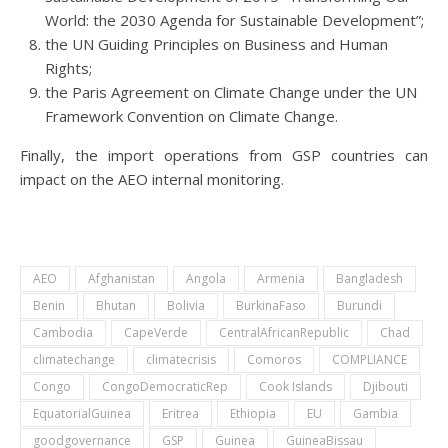
World: the 2030 Agenda for Sustainable Development”;
the UN Guiding Principles on Business and Human
Rights;
the Paris Agreement on Climate Change under the UN
Framework Convention on Climate Change.
Finally, the import operations from GSP countries can
impact on the AEO internal monitoring.
AEO
Afghanistan
Angola
Armenia
Bangladesh
Benin
Bhutan
Bolivia
BurkinaFaso
Burundi
Cambodia
CapeVerde
CentralAfricanRepublic
Chad
climatechange
climatecrisis
Comoros
COMPLIANCE
Congo
CongoDemocraticRep
Cook Islands
Djibouti
EquatorialGuinea
Eritrea
Ethiopia
EU
Gambia
goodgovernance
GSP
Guinea
GuineaBissau