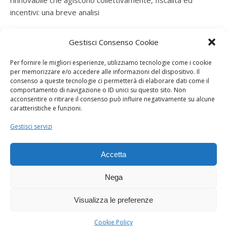
rinnovabile che agiscono collettivamente, fiscalità ed
incentivi: una breve analisi
ramatogel
su
Gruppo di autoconsumatori di energia
Gestisci Consenso Cookie
rinnovabile che agiscono collettivamente, fiscalità ed
incentivi: una breve analisi
Per fornire le migliori esperienze, utilizziamo tecnologie come i cookie
per memorizzare e/o accedere alle informazioni del dispositivo. Il
ramatogel
su
Gruppo di autoconsumatori di energia
consenso a queste tecnologie ci permetterà di elaborare dati come il
rinnovabile che agiscono collettivamente, fiscalità ed
comportamento di navigazione o ID unici su questo sito. Non
acconsentire o ritirare il consenso può influire negativamente su alcune
incentivi: una breve analisi
caratteristiche e funzioni.
ramatogel
su
Energie rinnovabili: l’autoproduttore e il
Gestisci servizi
consorzio per la produzione di energia elettrica
Accetta
Nega
Visualizza le preferenze
Dogana Sostenibile 2026 ©
Ashe Tema di
WP Royal
.
Cookie Policy