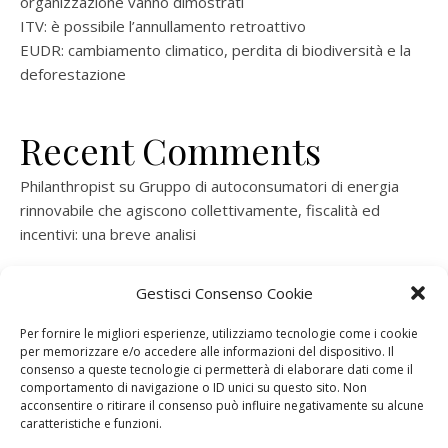
organizzazione vanno dimostrati
ITV: è possibile l’annullamento retroattivo
EUDR: cambiamento climatico, perdita di biodiversità e la
deforestazione
Recent Comments
Philanthropist
su
Gruppo di autoconsumatori di energia
rinnovabile che agiscono collettivamente, fiscalità ed
incentivi: una breve analisi
ramatogel
su
Gruppo di autoconsumatori di energia
Gestisci Consenso Cookie
rinnovabile che agiscono collettivamente, fiscalità ed
incentivi: una breve analisi
Per fornire le migliori esperienze, utilizziamo tecnologie come i cookie
per memorizzare e/o accedere alle informazioni del dispositivo. Il
ramatogel
su
Gruppo di autoconsumatori di energia
consenso a queste tecnologie ci permetterà di elaborare dati come il
rinnovabile che agiscono collettivamente, fiscalità ed
comportamento di navigazione o ID unici su questo sito. Non
acconsentire o ritirare il consenso può influire negativamente su alcune
incentivi: una breve analisi
caratteristiche e funzioni.
ramatogel
su
Energie rinnovabili: l’autoproduttore e il