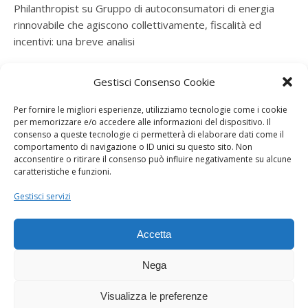
Philanthropist
su
Gruppo di autoconsumatori di energia
rinnovabile che agiscono collettivamente, fiscalità ed
incentivi: una breve analisi
ramatogel
su
Gruppo di autoconsumatori di energia
Gestisci Consenso Cookie
rinnovabile che agiscono collettivamente, fiscalità ed
incentivi: una breve analisi
Per fornire le migliori esperienze, utilizziamo tecnologie come i cookie
per memorizzare e/o accedere alle informazioni del dispositivo. Il
ramatogel
su
Gruppo di autoconsumatori di energia
consenso a queste tecnologie ci permetterà di elaborare dati come il
rinnovabile che agiscono collettivamente, fiscalità ed
comportamento di navigazione o ID unici su questo sito. Non
acconsentire o ritirare il consenso può influire negativamente su alcune
incentivi: una breve analisi
caratteristiche e funzioni.
ramatogel
su
Energie rinnovabili: l’autoproduttore e il
Gestisci servizi
consorzio per la produzione di energia elettrica
Accetta
Nega
Visualizza le preferenze
Dogana Sostenibile 2026 ©