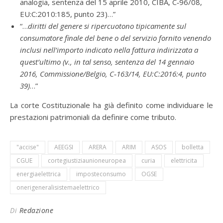
analogia, sentenza del 15 aprile 2010, CIBA, C‑96/08,
EU:C:2010:185, punto 23)…”
“…
diritti del genere si ripercuotono tipicamente sul
consumatore finale del bene o del servizio fornito venendo
inclusi nell’importo indicato nella fattura indirizzata a
quest’ultimo (v., in tal senso, sentenza del 14 gennaio
2016, Commissione/Belgio, C‑163/14, EU:C:2016:4, punto
39)
…”
La corte Costituzionale ha già definito come individuare le
prestazioni patrimoniali da definire come tributo.
"accise"
AEEGSI
ARERA
ARIM
ASOS
bolletta
CGUE
cortegiustiziaunioneuropea
curia
elettricita
energiaelettrica
imposteconsumo
OGSE
onerigeneralisistemaelettrico
Di
Redazione