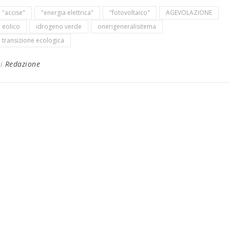
"accise"
"energia elettrica"
"fotovoltaico"
AGEVOLAZIONE
eolico
idrogeno verde
onerigeneralisitema
transizione ecologica
Di
Redazione