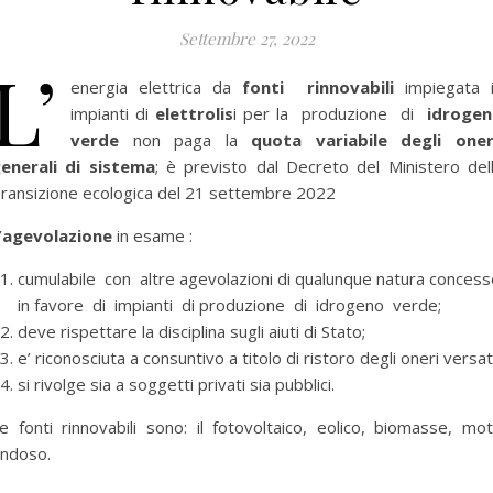
Settembre 27, 2022
L’
energia elettrica da
fonti rinnovabili
impiegata 
impianti di
elettrolis
i per la produzione di
idroge
verde
non paga la
quota variabile degli one
enerali di sistema
; è previsto dal Decreto del Ministero del
ransizione ecologica del 21 settembre 2022
’
agevolazione
in esame :
cumulabile con altre agevolazioni di qualunque natura concess
in favore di impianti di produzione di idrogeno verde;
deve rispettare la disciplina sugli aiuti di Stato;
e’ riconosciuta a consuntivo a titolo di ristoro degli oneri versati
si rivolge sia a soggetti privati sia pubblici.
e fonti rinnovabili sono: il fotovoltaico, eolico, biomasse, mo
ndoso.