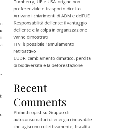
Turnberry, UE e USA: origine non
preferenziale e trasporto diretto.
Arrivano i chiarimenti di ADM e dell’UE
Responsabilità dell’ente: il vantaggio
in
dell’ente e la colpa in organizzazione
no
vanno dimostrati
ri
ITV: è possibile l’annullamento
la
retroattivo
EUDR: cambiamento climatico, perdita
di biodiversità e la deforestazione
e
Recent
;
Comments
Philanthropist
su
Gruppo di
to
autoconsumatori di energia rinnovabile
che agiscono collettivamente, fiscalità