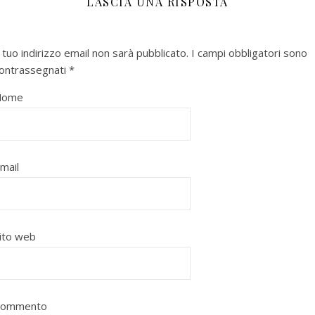
LASCIA UNA RISPOSTA
l tuo indirizzo email non sarà pubblicato.
I campi obbligatori sono
ontrassegnati
*
Nome
mail
ito web
Commento