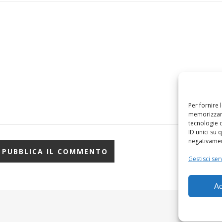
Per fornire 
memorizzare
tecnologie 
ID unici su 
negativament
Gestisci serv
Ac