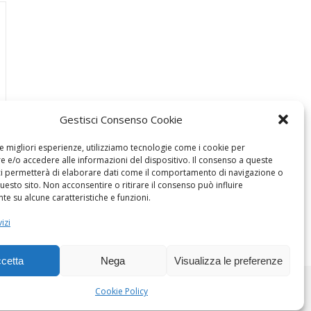
Gestisci Consenso Cookie
le migliori esperienze, utilizziamo tecnologie come i cookie per
 e/o accedere alle informazioni del dispositivo. Il consenso a queste
ci permetterà di elaborare dati come il comportamento di navigazione o
questo sito. Non acconsentire o ritirare il consenso può influire
e su alcune caratteristiche e funzioni.
izi
cetta
Nega
Visualizza le preferenze
Cookie Policy
Dogana Sostenibile 2026 ©