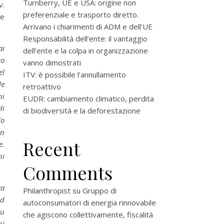
Turnberry, UE e USA: origine non
v.
preferenziale e trasporto diretto.
re
Arrivano i chiarimenti di ADM e dell’UE
Responsabilità dell’ente: il vantaggio
ai
dell’ente e la colpa in organizzazione
to
vanno dimostrati
el
ITV: è possibile l’annullamento
le
retroattivo
ni
EUDR: cambiamento climatico, perdita
li
di biodiversità e la deforestazione
lo
un
Recent
e.
ni
Comments
va
Philanthropist
su
Gruppo di
Ad
autoconsumatori di energia rinnovabile
su
che agiscono collettivamente, fiscalità
ni