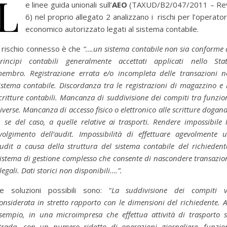
L
e linee guida unionali sull’
AEO
(TAXUD/B2/047/2011 – Re
6) nel proprio allegato 2 analizzano i rischi per l’operato
economico autorizzato legati al sistema contabile.
l rischio connesso è che
“….un sistema contabile non sia conforme 
rincipi contabili generalmente accettati applicati nello Sta
embro. Registrazione errata e/o incompleta delle transazioni n
istema contabile. Discordanza tra le registrazioni di magazzino e 
critture contabili. Mancanza di suddivisione dei compiti tra funzio
iverse. Mancanza di accesso fisico o elettronico alle scritture dogana
, se del caso, a quelle relative ai trasporti. Rendere impossibile 
volgimento dell’audit. Impossibilità di effettuare agevolmente 
udit a causa della struttura del sistema contabile del richiedent
istema di gestione complesso che consente di nascondere transazio
llegali. Dati storici non disponibili….”.
e soluzioni possibili sono: “
La suddivisione dei compiti 
onsiderata in stretto rapporto con le dimensioni del richiedente. 
sempio, in una microimpresa che effettua attività di trasporto 
trada, con un numero ridotto di operazioni giornaliere, funzio