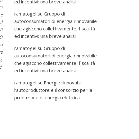
ed incentivi: una breve analisi
ci
ramatogel
su
Gruppo di
ne
autoconsumatori di energia rinnovabile
il
che agiscono collettivamente, fiscalità
di
ed incentivi: una breve analisi
di
to
ramatogel
su
Gruppo di
re
autoconsumatori di energia rinnovabile
a;
che agiscono collettivamente, fiscalità
e.
ed incentivi: una breve analisi
ramatogel
su
Energie rinnovabili:
l’autoproduttore e il consorzio per la
produzione di energia elettrica