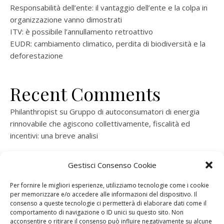
Responsabilità dell’ente: il vantaggio dell’ente e la colpa in
organizzazione vanno dimostrati
ITV: è possibile l’annullamento retroattivo
EUDR: cambiamento climatico, perdita di biodiversità e la
deforestazione
Recent Comments
Philanthropist
su
Gruppo di autoconsumatori di energia
rinnovabile che agiscono collettivamente, fiscalità ed
incentivi: una breve analisi
ramatogel
su
Gruppo di autoconsumatori di energia
Gestisci Consenso Cookie
rinnovabile che agiscono collettivamente, fiscalità ed
incentivi: una breve analisi
Per fornire le migliori esperienze, utilizziamo tecnologie come i cookie
per memorizzare e/o accedere alle informazioni del dispositivo. Il
ramatogel
su
Gruppo di autoconsumatori di energia
consenso a queste tecnologie ci permetterà di elaborare dati come il
rinnovabile che agiscono collettivamente, fiscalità ed
comportamento di navigazione o ID unici su questo sito. Non
acconsentire o ritirare il consenso può influire negativamente su alcune
incentivi: una breve analisi