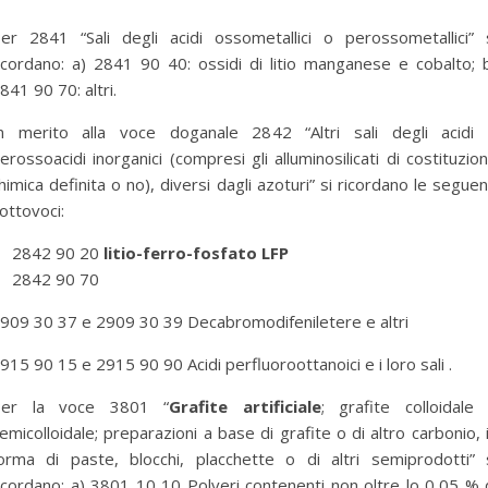
er 2841 “Sali degli acidi ossometallici o perossometallici” 
icordano: a) 2841 90 40: ossidi di litio manganese e cobalto; 
841 90 70: altri.
n merito alla voce doganale 2842 “Altri sali degli acidi
erossoacidi inorganici (compresi gli alluminosilicati di costituzio
himica definita o no), diversi dagli azoturi” si ricordano le seguen
ottovoci:
2842 90 20
litio-ferro-fosfato LFP
2842 90 70
909 30 37 e 2909 30 39 Decabromodifeniletere e altri
915 90 15 e 2915 90 90 Acidi perfluoroottanoici e i loro sali .
Per la voce 3801 “
Grafite artificiale
; grafite colloidale
emicolloidale; preparazioni a base di grafite o di altro carbonio, 
orma di paste, blocchi, placchette o di altri semiprodotti” 
icordano: a) 3801 10 10 Polveri contenenti non oltre lo 0,05 % 