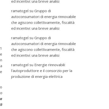
ed incentivi: una breve analisi
ramatogel
su
Gruppo di
autoconsumatori di energia rinnovabile
che agiscono collettivamente, fiscalità
ed incentivi: una breve analisi
ramatogel
su
Gruppo di
autoconsumatori di energia rinnovabile
31
che agiscono collettivamente, fiscalità
e
ed incentivi: una breve analisi
un
ramatogel
su
Energie rinnovabili:
la
l’autoproduttore e il consorzio per la
ne
produzione di energia elettrica
to
to
ca
li