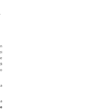
r
in
ei
 e
di
to
la
da
ne