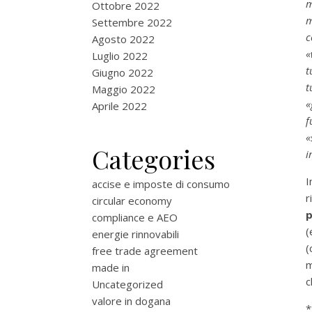
m
Ottobre 2022
m
Settembre 2022
c
Agosto 2022
«
Luglio 2022
t
Giugno 2022
t
Maggio 2022
«
Aprile 2022
f
«
Categories
i
I
accise e imposte di consumo
r
circular economy
p
compliance e AEO
(
energie rinnovabili
(
free trade agreement
m
made in
c
Uncategorized
valore in dogana
*