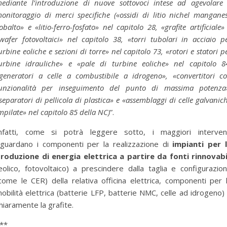
ediante l’introduzione di nuove sottovoci intese ad agevolare 
onitoraggio di merci specifiche («ossidi di litio nichel mangane
obalto» e «litio-ferro-fosfato» nel capitolo 28, «grafite artificiale»
wafer fotovoltaici» nel capitolo 38, «torri tubolari in acciaio p
urbine eoliche e sezioni di torre» nel capitolo 73, «rotori e statori p
urbine idrauliche» e «pale di turbine eoliche» nel capitolo 8
generatori a celle a combustibile a idrogeno», «convertitori c
unzionalità per inseguimento del punto di massima potenza
separatori di pellicola di plastica» e «assemblaggi di celle galvanic
mpilate» nel capitolo 85 della NC)
”.
nfatti, come si potrà leggere sotto, i maggiori interven
iguardano i componenti per la realizzazione di
impianti per 
roduzione di energia elettrica a partire da fonti rinnovabi
eolico, fotovoltaico) a prescindere dalla taglia e configurazio
come le CER) della relativa officina elettrica, componenti per 
obilità elettrica (batterie LFP, batterie NMC, celle ad idrogeno)
hiaramente la grafite.
**