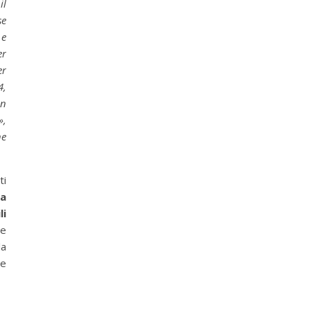
il
se
 e
er
er
4,
on
»,
he
ti
la
li
ne
la
 e