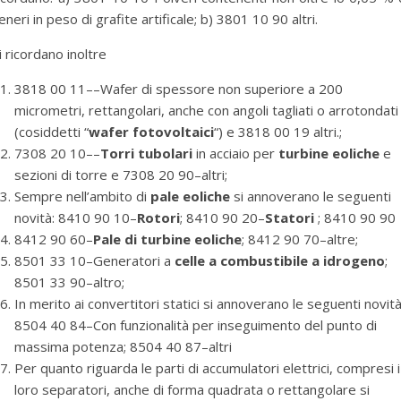
eneri in peso di grafite artificale; b) 3801 10 90 altri.
i ricordano inoltre
3818 00 11––Wafer di spessore non superiore a 200
micrometri, rettangolari, anche con angoli tagliati o arrotondati
(cosiddetti “
wafer fotovoltaici
“) e 3818 00 19 altri.;
7308 20 10––
Torri tubolari
in acciaio per
turbine eoliche
e
sezioni di torre e 7308 20 90–altri;
Sempre nell’ambito di
pale eoliche
si annoverano le seguenti
novità: 8410 90 10–
Rotori
; 8410 90 20–
Statori
; 8410 90 90
8412 90 60–
Pale di turbine eoliche
; 8412 90 70–altre;
8501 33 10–Generatori a
celle a combustibile a idrogeno
;
8501 33 90–altro;
In merito ai convertitori statici si annoverano le seguenti novità
8504 40 84–Con funzionalità per inseguimento del punto di
massima potenza; 8504 40 87–altri
Per quanto riguarda le parti di accumulatori elettrici, compresi i
loro separatori, anche di forma quadrata o rettangolare si