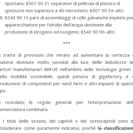
riportano: 8507 90 31 separatori di pellicola di plastica di
spessore non superiore a 40 micrometri; 8507 90 39: altri.
8543 90 10 parti di assemblaggi di celle galvaniche impilate pe
apparecchiature per l’idrolisi dell’acqua destinate alla
produzione di idrogeno od ossigeno; 8543 90 90–altri.
***
i tratta di previsioni che mirano ad aumentare la certezza 
aterie divenute molto sensibili alla luce delle debolezze d
ettori manufatturieri dell’UE nell’ambito delle tecnologie green
ella mobilità sostenibile: quindi penuria di gigafactory e 
roduzione di componenti per wind farm e altri impianti di ques
ipo.
i ricordano le regole generali per l’interpretazione del
omenclatura combinata.
 I titoli delle sezioni, dei capitoli o dei sottocapitoli sono 
onsiderare come puramente indicativi, poiché
la classificazio