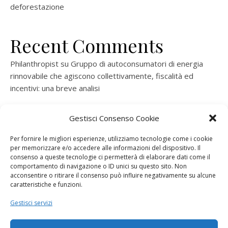
deforestazione
Recent Comments
Philanthropist
su
Gruppo di autoconsumatori di energia
rinnovabile che agiscono collettivamente, fiscalità ed
incentivi: una breve analisi
ramatogel
su
Gruppo di autoconsumatori di energia
Gestisci Consenso Cookie
rinnovabile che agiscono collettivamente, fiscalità ed
incentivi: una breve analisi
Per fornire le migliori esperienze, utilizziamo tecnologie come i cookie
per memorizzare e/o accedere alle informazioni del dispositivo. Il
ramatogel
su
Gruppo di autoconsumatori di energia
consenso a queste tecnologie ci permetterà di elaborare dati come il
rinnovabile che agiscono collettivamente, fiscalità ed
comportamento di navigazione o ID unici su questo sito. Non
acconsentire o ritirare il consenso può influire negativamente su alcune
incentivi: una breve analisi
caratteristiche e funzioni.
ramatogel
su
Energie rinnovabili: l’autoproduttore e il
Gestisci servizi
consorzio per la produzione di energia elettrica