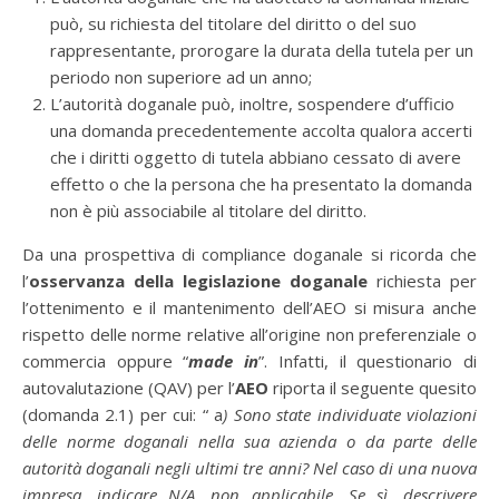
può, su richiesta del titolare del diritto o del suo
rappresentante, prorogare la durata della tutela per un
periodo non superiore ad un anno;
L’autorità doganale può, inoltre, sospendere d’ufficio
una domanda precedentemente accolta qualora accerti
che i diritti oggetto di tutela abbiano cessato di avere
effetto o che la persona che ha presentato la domanda
non è più associabile al titolare del diritto.
Da una prospettiva di compliance doganale si ricorda che
l’
osservanza della legislazione doganale
richiesta per
l’ottenimento e il mantenimento dell’AEO si misura anche
rispetto delle norme relative all’origine non preferenziale o
commercia oppure “
made in
”. Infatti, il questionario di
autovalutazione (QAV) per l’
AEO
riporta il seguente quesito
(domanda 2.1) per cui: “ a
) Sono state individuate violazioni
delle norme doganali nella sua azienda o da parte delle
autorità doganali negli ultimi tre anni? Nel caso di una nuova
impresa, indicare N/A, non applicabile. Se sì, descrivere