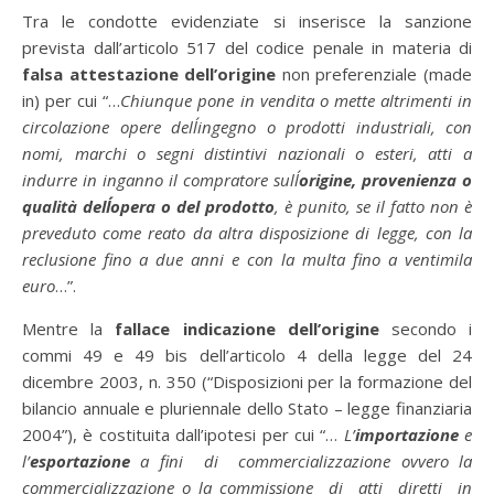
Tra le condotte evidenziate si inserisce la sanzione
prevista dall’articolo 517 del codice penale in materia di
falsa attestazione dell’origine
non preferenziale (made
in) per cui “…
Chiunque pone in vendita o mette altrimenti in
circolazione opere dell´ingegno o prodotti industriali, con
nomi, marchi o segni distintivi nazionali o esteri, atti a
indurre in inganno il compratore sull´
origine, provenienza o
qualità dell´opera o del prodotto
, è punito, se il fatto non è
preveduto come reato da altra disposizione di legge, con la
reclusione fino a due anni e con la multa fino a ventimila
euro
…”.
Mentre la
fallace indicazione dell’origine
secondo i
commi 49 e 49 bis dell’articolo 4 della legge del 24
dicembre 2003, n. 350 (“Disposizioni per la formazione del
bilancio annuale e pluriennale dello Stato – legge finanziaria
2004”), è costituita dall’ipotesi per cui “…
L’
importazione
e
l’
esportazione
a fini di commercializzazione ovvero la
commercializzazione o la commissione di atti diretti in