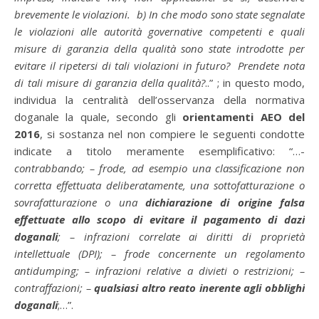
brevemente le violazioni. b) In che modo sono state segnalate
le violazioni alle autorità governative competenti e quali
misure di garanzia della qualità sono state introdotte per
evitare il ripetersi di tali violazioni in futuro? Prendete nota
di tali misure di garanzia della qualità?
..” ; in questo modo,
individua la centralità dell’osservanza della normativa
doganale la quale, secondo gli
orientamenti AEO del
2016
, si sostanza nel non compiere le seguenti condotte
indicate a titolo meramente esemplificativo: “…-
contrabbando; – frode, ad esempio una classificazione non
corretta effettuata deliberatamente, una sottofatturazione o
sovrafatturazione o una
dichiarazione di origine falsa
effettuate allo scopo di evitare il pagamento di dazi
doganali
; – infrazioni correlate ai diritti di proprietà
intellettuale (DPI); – frode concernente un regolamento
antidumping; – infrazioni relative a divieti o restrizioni; –
contraffazioni; –
qualsiasi altro reato inerente agli obblighi
doganali
;…”.