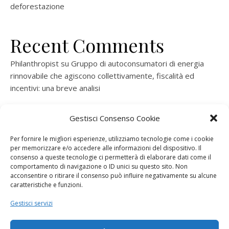
deforestazione
Recent Comments
Philanthropist
su
Gruppo di autoconsumatori di energia
rinnovabile che agiscono collettivamente, fiscalità ed
incentivi: una breve analisi
ramatogel
su
Gruppo di autoconsumatori di energia
Gestisci Consenso Cookie
rinnovabile che agiscono collettivamente, fiscalità ed
incentivi: una breve analisi
Per fornire le migliori esperienze, utilizziamo tecnologie come i cookie
per memorizzare e/o accedere alle informazioni del dispositivo. Il
ramatogel
su
Gruppo di autoconsumatori di energia
consenso a queste tecnologie ci permetterà di elaborare dati come il
rinnovabile che agiscono collettivamente, fiscalità ed
comportamento di navigazione o ID unici su questo sito. Non
acconsentire o ritirare il consenso può influire negativamente su alcune
incentivi: una breve analisi
caratteristiche e funzioni.
ramatogel
su
Energie rinnovabili: l’autoproduttore e il
Gestisci servizi
consorzio per la produzione di energia elettrica