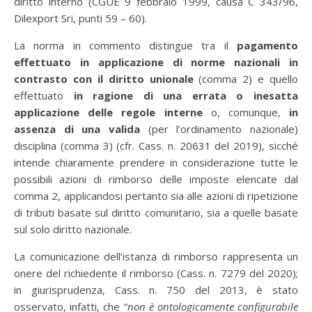
diritto interno (CGUE 9 febbraio 1999, causa C 343/96,
Dilexport Sri, punti 59 – 60).
La norma in commento distingue tra il
pagamento
effettuato
in applicazione di norme nazionali in
contrasto con il diritto unionale
(comma 2) e quello
effettuato
in ragione di una errata o inesatta
applicazione delle regole interne
o, comunque,
in
assenza di una valida
(per l’ordinamento nazionale)
disciplina (comma 3) (cfr. Cass. n. 20631 del 2019), sicché
intende chiaramente prendere in considerazione tutte le
possibili azioni di rimborso delle imposte elencate dal
comma 2, applicandosi pertanto sia alle azioni di ripetizione
di tributi basate sul diritto comunitario, sia a quelle basate
sul solo diritto nazionale.
La comunicazione dell’istanza di rimborso rappresenta un
onere del richiedente il rimborso (Cass. n. 7279 del 2020);
in giurisprudenza, Cass. n. 750 del 2013, è stato
osservato, infatti, che “
non è ontologicamente configurabile