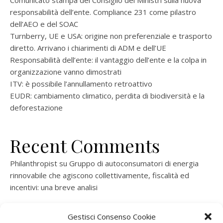
Comunicato stampa del Consiglio dei Ministri sulla nuova
responsabilità dell’ente. Compliance 231 come pilastro
dell’AEO e del SOAC
Turnberry, UE e USA: origine non preferenziale e trasporto
diretto. Arrivano i chiarimenti di ADM e dell’UE
Responsabilità dell’ente: il vantaggio dell’ente e la colpa in
organizzazione vanno dimostrati
ITV: è possibile l’annullamento retroattivo
EUDR: cambiamento climatico, perdita di biodiversità e la
deforestazione
Recent Comments
Philanthropist
su
Gruppo di autoconsumatori di energia
rinnovabile che agiscono collettivamente, fiscalità ed
incentivi: una breve analisi
ramatogel
su
Gruppo di autoconsumatori di energia
Gestisci Consenso Cookie
rinnovabile che agiscono collettivamente, fiscalità ed