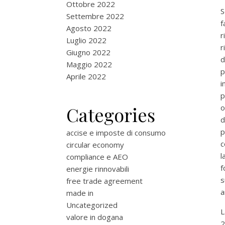
Ottobre 2022
S
Settembre 2022
f
Agosto 2022
r
Luglio 2022
r
Giugno 2022
d
Maggio 2022
p
Aprile 2022
i
p
Categories
o
d
p
accise e imposte di consumo
c
circular economy
l
compliance e AEO
f
energie rinnovabili
s
free trade agreement
a
made in
Uncategorized
L
valore in dogana
2