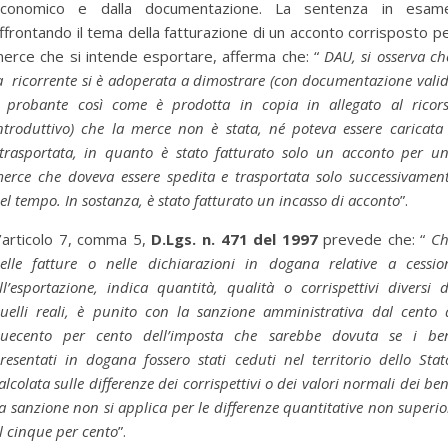
conomico e dalla documentazione. La sentenza in esam
ffrontando il tema della fatturazione di un acconto corrisposto p
erce che si intende esportare, afferma che: “
DAU, si osserva ch
a ricorrente si è adoperata a dimostrare (con documentazione vali
 probante così come è prodotta in copia in allegato al ricor
ntroduttivo) che la merce non è stata, né poteva essere caricata
rasportata, in quanto è stato fatturato solo un acconto per u
erce che doveva essere spedita e trasportata solo successivamen
el tempo. In sostanza, è stato fatturato un incasso di acconto
”.
’articolo 7, comma 5,
D.Lgs. n. 471 del 1997
prevede che: “
Ch
elle fatture o nelle dichiarazioni in dogana relative a cessio
ll’esportazione, indica quantità, qualità o corrispettivi diversi 
uelli reali, è punito con la sanzione amministrativa dal cento 
uecento per cento dell’imposta che sarebbe dovuta se i be
resentati in dogana fossero stati ceduti nel territorio dello Stat
alcolata sulle differenze dei corrispettivi o dei valori normali dei ben
a sanzione non si applica per le differenze quantitative non superio
l cinque per cento
”.