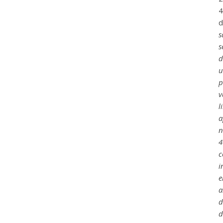
4
d
s
s
d
u
p
v
l
a
n
4
c
i
e
a
d
d