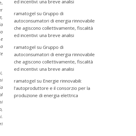
ed incentivi: una breve analisi
e,
er
ramatogel
su
Gruppo di
e,
autoconsumatori di energia rinnovabile
da
che agiscono collettivamente, fiscalità
so
ed incentivi: una breve analisi
 e
na
ramatogel
su
Gruppo di
te
autoconsumatori di energia rinnovabile
che agiscono collettivamente, fiscalità
ed incentivi: una breve analisi
i,
ni
ramatogel
su
Energie rinnovabili:
da
l’autoproduttore e il consorzio per la
al
produzione di energia elettrica
ni
o,
i.
ri