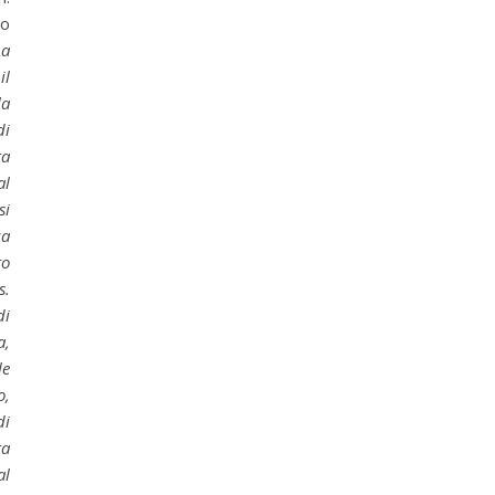
so
La
il
la
di
ra
al
si
za
to
s.
di
a,
le
o,
di
ra
al