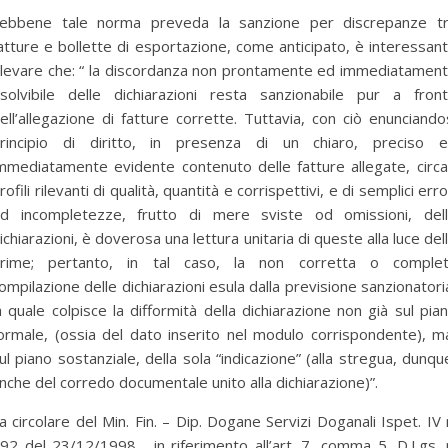
ebbene tale norma preveda la sanzione per discrepanze t
atture e bollette di esportazione, come anticipato, è interessan
ilevare che: “ la discordanza non prontamente ed immediatamen
isolvibile delle dichiarazioni resta sanzionabile pur a fron
ell’allegazione di fatture corrette. Tuttavia, con ciò enunciando
rincipio di diritto, in presenza di un chiaro, preciso 
mmediatamente evidente contenuto delle fatture allegate, circa
rofili rilevanti di qualità, quantità e corrispettivi, e di semplici erro
d incompletezze, frutto di mere sviste od omissioni, del
ichiarazioni, è doverosa una lettura unitaria di queste alla luce del
rime; pertanto, in tal caso, la non corretta o comple
ompilazione delle dichiarazioni esula dalla previsione sanzionatori
a quale colpisce la difformità della dichiarazione non già sul pia
ormale, (ossia del dato inserito nel modulo corrispondente), m
ul piano sostanziale, della sola “indicazione” (alla stregua, dunqu
nche del corredo documentale unito alla dichiarazione)”.
a circolare del Min. Fin. – Dip. Dogane Servizi Doganali Ispet. IV 
92 del 23/12/1998, in riferimento all’art. 7, comma 5, D.Lgs. 