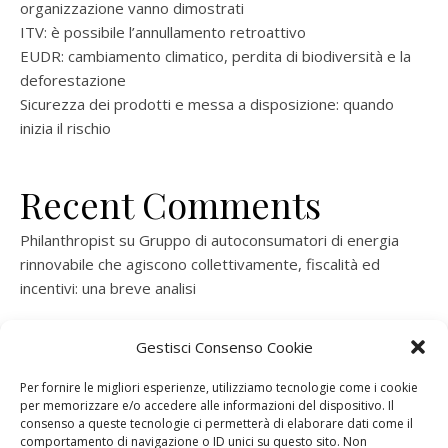
organizzazione vanno dimostrati
ITV: è possibile l’annullamento retroattivo
EUDR: cambiamento climatico, perdita di biodiversità e la
deforestazione
Sicurezza dei prodotti e messa a disposizione: quando
inizia il rischio
Recent Comments
Philanthropist
su
Gruppo di autoconsumatori di energia
rinnovabile che agiscono collettivamente, fiscalità ed
incentivi: una breve analisi
ramatogel
su
Gruppo di autoconsumatori di energia
Gestisci Consenso Cookie
rinnovabile che agiscono collettivamente, fiscalità ed
incentivi: una breve analisi
Per fornire le migliori esperienze, utilizziamo tecnologie come i cookie
per memorizzare e/o accedere alle informazioni del dispositivo. Il
ramatogel
su
Gruppo di autoconsumatori di energia
consenso a queste tecnologie ci permetterà di elaborare dati come il
rinnovabile che agiscono collettivamente, fiscalità ed
comportamento di navigazione o ID unici su questo sito. Non