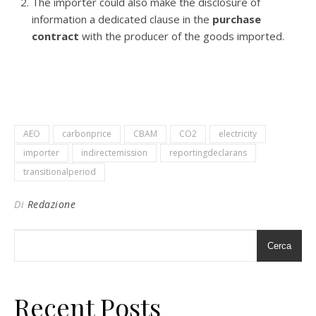
The importer could also make the disclosure of
information a dedicated clause in the
purchase
contract
with the producer of the goods imported.
AEO
carbonprice
CBAM
CO2
electricity
importer
indirectemission
reportingdeclarans
transitionalperiod
Di
Redazione
Cerca
Recent Posts