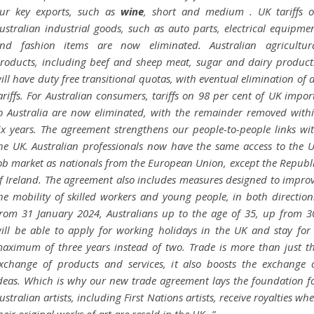
ur key exports, such as
wine
, short and medium . UK tariffs 
ustralian industrial goods, such as auto parts, electrical equipme
nd fashion items are now eliminated. Australian agricultur
roducts, including beef and sheep meat, sugar and dairy product
ill have duty free transitional quotas, with eventual elimination of a
ariffs. For Australian consumers, tariffs on 98 per cent of UK impor
o Australia are now eliminated, with the remainder removed with
ix years. The agreement strengthens our people-to-people links wi
he UK. Australian professionals now have the same access to the 
ob market as nationals from the European Union, except the Republ
f Ireland. The agreement also includes measures designed to impro
he mobility of skilled workers and young people, in both direction
rom 31 January 2024, Australians up to the age of 35, up from 3
ill be able to apply for working holidays in the UK and stay for
aximum of three years instead of two. Trade is more than just t
xchange of products and services, it also boosts the exchange 
deas. Which is why our new trade agreement lays the foundation f
ustralian artists, including First Nations artists, receive royalties wh