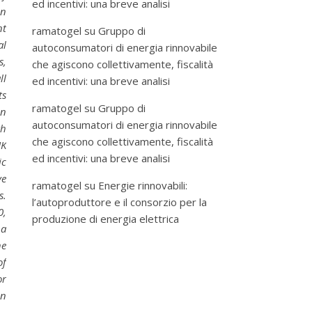
ed incentivi: una breve analisi
on
nt
ramatogel
su
Gruppo di
al
autoconsumatori di energia rinnovabile
s,
che agiscono collettivamente, fiscalità
ll
ed incentivi: una breve analisi
ts
ramatogel
su
Gruppo di
in
autoconsumatori di energia rinnovabile
th
che agiscono collettivamente, fiscalità
UK
ed incentivi: una breve analisi
ic
ve
ramatogel
su
Energie rinnovabili:
s.
l’autoproduttore e il consorzio per la
0,
produzione di energia elettrica
 a
he
of
or
en