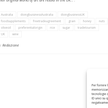
heir original works of art are resold in the UK
…”.
Australia
doingbuisinessAustralia
doingbusinessUK
foodsupplements
freetradeagreement
grain
honey
nuts
oliveoil
preferentialorigin
rice
sugar
tradetourism
UK
wine
Di
Redazione
Per fornire 
memorizzare
tecnologie 
ID unici su 
negativament