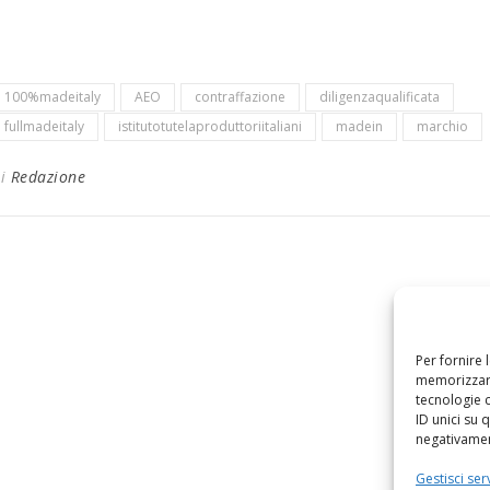
100%madeitaly
AEO
contraffazione
diligenzaqualificata
fullmadeitaly
istitutotutelaproduttoriitaliani
madein
marchio
Di
Redazione
Per fornire 
memorizzare
tecnologie 
ID unici su 
negativament
Gestisci serv