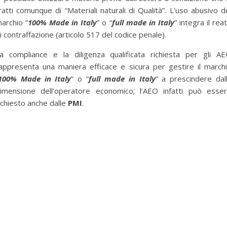
ratti comunque di “Materiali naturali di Qualità”. L’uso abusivo d
archio “
100% Made in Italy
” o “
full made in Italy
” integra il rea
i contraffazione (articolo 517 del codice penale).
a compliance e la diligenza qualificata richiesta per gli A
appresenta una maniera efficace e sicura per gestire il march
100% Made in Italy
” o “
full made in Italy
” a prescindere dal
imensione dell’operatore economico; l’AEO infatti può esse
ichiesto anche dalle
PMI
.