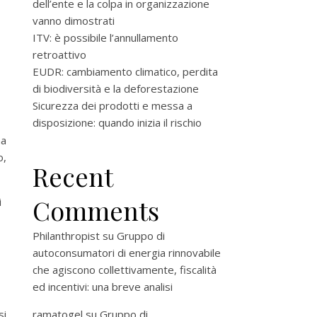
dell’ente e la colpa in organizzazione
vanno dimostrati
ITV: è possibile l’annullamento
retroattivo
EUDR: cambiamento climatico, perdita
di biodiversità e la deforestazione
Sicurezza dei prodotti e messa a
disposizione: quando inizia il rischio
na
o,
Recent
Comments
i
Philanthropist
su
Gruppo di
autoconsumatori di energia rinnovabile
che agiscono collettivamente, fiscalità
ed incentivi: una breve analisi
si
ramatogel
su
Gruppo di