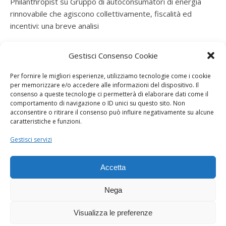
Philanthropist
su
Gruppo di autoconsumatori di energia
rinnovabile che agiscono collettivamente, fiscalità ed
incentivi: una breve analisi
ramatogel
su
Gruppo di autoconsumatori di energia
Gestisci Consenso Cookie
rinnovabile che agiscono collettivamente, fiscalità ed
incentivi: una breve analisi
Per fornire le migliori esperienze, utilizziamo tecnologie come i cookie
per memorizzare e/o accedere alle informazioni del dispositivo. Il
ramatogel
su
Gruppo di autoconsumatori di energia
consenso a queste tecnologie ci permetterà di elaborare dati come il
rinnovabile che agiscono collettivamente, fiscalità ed
comportamento di navigazione o ID unici su questo sito. Non
acconsentire o ritirare il consenso può influire negativamente su alcune
incentivi: una breve analisi
caratteristiche e funzioni.
ramatogel
su
Energie rinnovabili: l’autoproduttore e il
Gestisci servizi
consorzio per la produzione di energia elettrica
Accetta
Nega
Visualizza le preferenze
Dogana Sostenibile 2026 ©