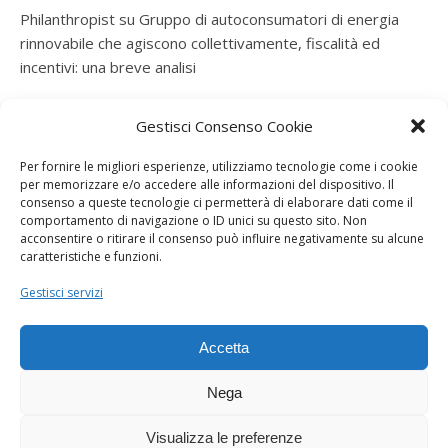
Philanthropist
su
Gruppo di autoconsumatori di energia
rinnovabile che agiscono collettivamente, fiscalità ed
incentivi: una breve analisi
ramatogel
su
Gruppo di autoconsumatori di energia
Gestisci Consenso Cookie
rinnovabile che agiscono collettivamente, fiscalità ed
incentivi: una breve analisi
Per fornire le migliori esperienze, utilizziamo tecnologie come i cookie
per memorizzare e/o accedere alle informazioni del dispositivo. Il
ramatogel
su
Gruppo di autoconsumatori di energia
consenso a queste tecnologie ci permetterà di elaborare dati come il
rinnovabile che agiscono collettivamente, fiscalità ed
comportamento di navigazione o ID unici su questo sito. Non
acconsentire o ritirare il consenso può influire negativamente su alcune
incentivi: una breve analisi
caratteristiche e funzioni.
ramatogel
su
Energie rinnovabili: l’autoproduttore e il
Gestisci servizi
consorzio per la produzione di energia elettrica
Accetta
Nega
Visualizza le preferenze