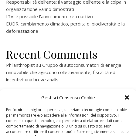
Responsabilità dell’ente: il vantaggio dell’ente e la colpa in
organizzazione vanno dimostrati
ITV: è possibile l’annullamento retroattivo
EUDR: cambiamento climatico, perdita di biodiversità e la
deforestazione
Recent Comments
Philanthropist
su
Gruppo di autoconsumatori di energia
rinnovabile che agiscono collettivamente, fiscalità ed
incentivi: una breve analisi
ramatogel
su
Gruppo di autoconsumatori di energia
Gestisci Consenso Cookie
rinnovabile che agiscono collettivamente, fiscalità ed
incentivi: una breve analisi
Per fornire le migliori esperienze, utilizziamo tecnologie come i cookie
per memorizzare e/o accedere alle informazioni del dispositivo. Il
ramatogel
su
Gruppo di autoconsumatori di energia
consenso a queste tecnologie ci permetterà di elaborare dati come il
rinnovabile che agiscono collettivamente, fiscalità ed
comportamento di navigazione o ID unici su questo sito. Non
acconsentire o ritirare il consenso può influire negativamente su alcune
incentivi: una breve analisi