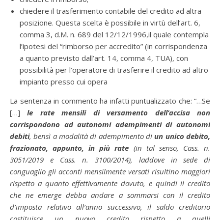
chiedere il trasferimento contabile del credito ad altra
posizione. Questa scelta è possibile in virtù dell’art. 6,
comma 3, d.M. n. 689 del 12/12/1996,il quale contempla
l’ipotesi del “rimborso per accredito” (in corrispondenza
a quanto previsto dall’art. 14, comma 4, TUA), con
possibilità per l’operatore di trasferire il credito ad altro
impianto presso cui opera
La sentenza in commento ha infatti puntualizzato che: “…Se
[…]
le rate mensili di versamento dell’accisa non
corrispondono ad autonomi adempimenti di autonomi
debiti
, bensì a modalità di adempimento di
un unico debito,
frazionato, appunto, in più rate
(in tal senso, Cass. n.
3051/2019 e Cass. n. 3100/2014), laddove in sede di
conguaglio gli acconti mensilmente versati risultino maggiori
rispetto a quanto effettivamente dovuto, e quindi il credito
che ne emerge debba andare a sommarsi con il credito
d’imposta relativo all’anno successivo, il saldo creditorio
costituisce un nuovo credito rispetto a quelli