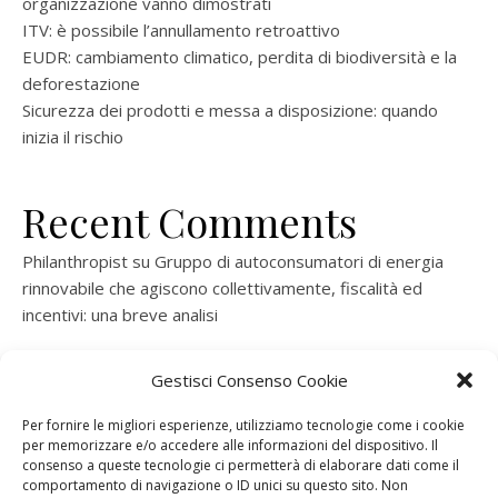
organizzazione vanno dimostrati
ITV: è possibile l’annullamento retroattivo
EUDR: cambiamento climatico, perdita di biodiversità e la
deforestazione
Sicurezza dei prodotti e messa a disposizione: quando
inizia il rischio
Recent Comments
Philanthropist
su
Gruppo di autoconsumatori di energia
rinnovabile che agiscono collettivamente, fiscalità ed
incentivi: una breve analisi
ramatogel
su
Gruppo di autoconsumatori di energia
Gestisci Consenso Cookie
rinnovabile che agiscono collettivamente, fiscalità ed
incentivi: una breve analisi
Per fornire le migliori esperienze, utilizziamo tecnologie come i cookie
per memorizzare e/o accedere alle informazioni del dispositivo. Il
ramatogel
su
Gruppo di autoconsumatori di energia
consenso a queste tecnologie ci permetterà di elaborare dati come il
rinnovabile che agiscono collettivamente, fiscalità ed
comportamento di navigazione o ID unici su questo sito. Non