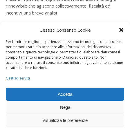
rinnovabile che agiscono collettivamente, fiscalità ed
incentivi: una breve analisi
ramatogel
su
Gruppo di autoconsumatori di energia
Gestisci Consenso Cookie
rinnovabile che agiscono collettivamente, fiscalità ed
incentivi: una breve analisi
Per fornire le migliori esperienze, utilizziamo tecnologie come i cookie
per memorizzare e/o accedere alle informazioni del dispositivo. Il
ramatogel
su
Gruppo di autoconsumatori di energia
consenso a queste tecnologie ci permetterà di elaborare dati come il
rinnovabile che agiscono collettivamente, fiscalità ed
comportamento di navigazione o ID unici su questo sito. Non
acconsentire o ritirare il consenso può influire negativamente su alcune
incentivi: una breve analisi
caratteristiche e funzioni.
ramatogel
su
Energie rinnovabili: l’autoproduttore e il
Gestisci servizi
consorzio per la produzione di energia elettrica
Accetta
Nega
Visualizza le preferenze
Dogana Sostenibile 2026 ©