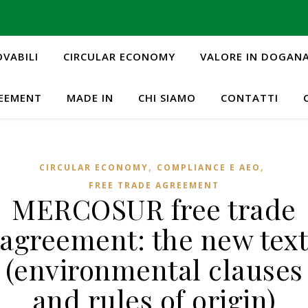
OVABILI
CIRCULAR ECONOMY
VALORE IN DOGAN
REEMENT
MADE IN
CHI SIAMO
CONTATTI
,
,
CIRCULAR ECONOMY
COMPLIANCE E AEO
FREE TRADE AGREEMENT
MERCOSUR free trade
agreement: the new tex
(environmental clauses
and rules of origin)