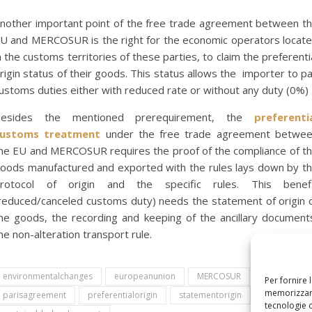
nother important point of the free trade agreement between t
U and MERCOSUR is the right for the economic operators locat
n the customs territories of these parties, to claim the preferenti
rigin status of their goods. This status allows the importer to p
ustoms duties either with reduced rate or without any duty (0%)
Besides the mentioned prerequirement, the
preferenti
customs treatment
under the free trade agreement betwe
he EU and MERCOSUR requires the proof of the compliance of t
oods manufactured and exported with the rules lays down by t
rotocol of origin and the specific rules. This benef
reduced/canceled customs duty) needs the statement of origin 
he goods, the recording and keeping of the ancillary document
he non-alteration transport rule.
environmentalchanges
europeanunion
MERCOSUR
Per fornire 
memorizzare
parisagreement
preferentialorigin
statementorigin
tecnologie 