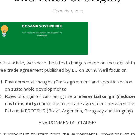
Gennaio 1, 2025
n this article, we share the latest changes made on the text of t
ree trade agreement published by EU on 2019. We’ll focus on:
Environmental changes (Paris agreement and specific section
on sustainable development);
Rules of origin for calculating the
preferential origin
(
reduce
customs duty
) under the free trade agreement between the
EU and MERCOSUR (Brazil, Argentina, Paraguay and Uruguay).
ENVIRONMENTAL CLAUSES
t is important to start from the evironmental provisions of t