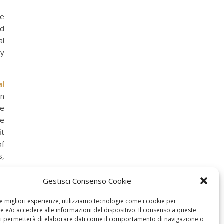
he
ed
al
ay
al
en
he
he
it
of
s,
Gestisci Consenso Cookie
le migliori esperienze, utilizziamo tecnologie come i cookie per
 e/o accedere alle informazioni del dispositivo. Il consenso a queste
ci permetterà di elaborare dati come il comportamento di navigazione o