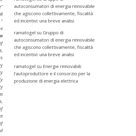
autoconsumatori di energia rinnovabile
e”
che agiscono collettivamente, fiscalità
al
ed incentivi: una breve analisi
 “
he
ramatogel
su
Gruppo di
on
autoconsumatori di energia rinnovabile
of
che agiscono collettivamente, fiscalità
s,
ed incentivi: una breve analisi
is
ny
ramatogel
su
Energie rinnovabili:
ty
l’autoproduttore e il consorzio per la
ty
produzione di energia elettrica
ty
as
s,
of
ke
of
ld