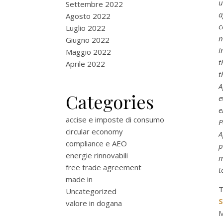
u
Settembre 2022
a
Agosto 2022
c
Luglio 2022
n
Giugno 2022
i
Maggio 2022
t
Aprile 2022
t
A
Categories
e
e
accise e imposte di consumo
P
circular economy
A
compliance e AEO
p
energie rinnovabili
m
free trade agreement
t
made in
T
Uncategorized
valore in dogana
M