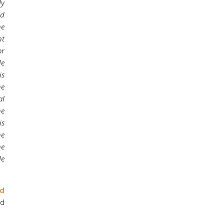
ly
ld
he
nt
or
de
is
he
al
he
is
he
he
le
nd
nd