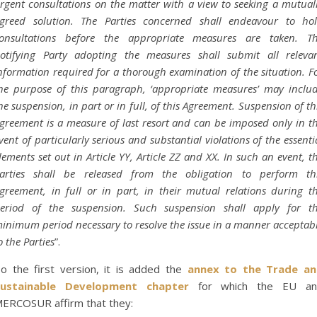
rgent consultations on the matter with a view to seeking a mutual
greed solution. The Parties concerned shall endeavour to ho
onsultations before the appropriate measures are taken. T
otifying Party adopting the measures shall submit all releva
nformation required for a thorough examination of the situation. F
he purpose of this paragraph, ‘appropriate measures’ may inclu
he suspension, in part or in full, of this Agreement. Suspension of th
greement is a measure of last resort and can be imposed only in t
vent of particularly serious and substantial violations of the essenti
lements set out in Article YY, Article ZZ and XX. In such an event, t
arties shall be released from the obligation to perform th
greement, in full or in part, in their mutual relations during t
eriod of the suspension. Such suspension shall apply for t
inimum period necessary to resolve the issue in a manner acceptab
o the Parties
”.
o the first version, it is added the
annex to the Trade a
Sustainable Development chapter
for which the EU a
ERCOSUR affirm that they: