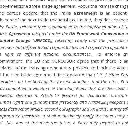
bovementioned free trade agreement. About the “climate chang
he parties declare that the
Paris agreement
is an essenti
lement of the next trade relationships. Indeed, they declare that:
he Parties reiterate their commitment to the implementation of t
aris Agreement
adopted under the
UN Framework Convention 
limate Change (UNFCCC),
reflecting equity and the principle 
ommon but differentiated responsibilities and respective capabilitie
n light of different national circumstances
”. To enforce th
ommitment, the EU and MERCOSUR agree that if there is a
iolation of the Paris agreement it is possible to block the validi
f the free trade agreement. It is declared that: “
3. If either Par
onsiders, on the basis of the factual situation, that the other Par
as committed a violation of the obligations that are described 
ssential elements in Article YY [Respect for democratic principle
uman rights and fundamental freedoms] and Article ZZ [Weapons 
ass destruction Article, second paragraph] and XX [Paris], it may ta
ppropriate measures. It shall immediately notify the other Party 
his fact and of the measures taken. A Party may request to ho