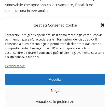
rinnovabile che agiscono collettivamente, fiscalità ed
incentivi: una breve analisi
ramatogel
su
Gruppo di autoconsumatori di energia
Gestisci Consenso Cookie
rinnovabile che agiscono collettivamente, fiscalità ed
incentivi: una breve analisi
Per fornire le migliori esperienze, utilizziamo tecnologie come i cookie
per memorizzare e/o accedere alle informazioni del dispositivo. Il
ramatogel
su
Gruppo di autoconsumatori di energia
consenso a queste tecnologie ci permetterà di elaborare dati come il
rinnovabile che agiscono collettivamente, fiscalità ed
comportamento di navigazione o ID unici su questo sito. Non
acconsentire o ritirare il consenso può influire negativamente su alcune
incentivi: una breve analisi
caratteristiche e funzioni.
ramatogel
su
Energie rinnovabili: l’autoproduttore e il
Gestisci servizi
consorzio per la produzione di energia elettrica
Accetta
Nega
Visualizza le preferenze
Dogana Sostenibile 2026 ©