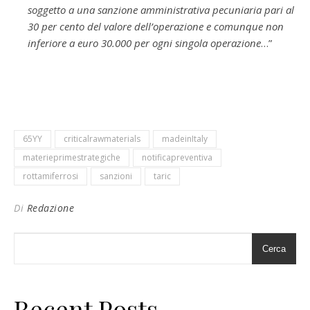
soggetto a una sanzione amministrativa pecuniaria pari al
30 per cento del valore dell’operazione e comunque non
inferiore a euro 30.000 per ogni singola operazione
…”
65YY
criticalrawmaterials
madeinItaly
materieprimestrategiche
notificapreventiva
rottamiferrosi
sanzioni
taric
Di
Redazione
Cerca
Recent Posts