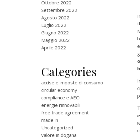
Ottobre 2022
Settembre 2022
I
Agosto 2022
t
Luglio 2022
M
Giugno 2022
Maggio 2022
e
Aprile 2022
g
o
Categories
b
I
accise e imposte di consumo
c
circular economy
p
compliance e AEO
energie rinnovabili
T
free trade agreement
e
made in
w
Uncategorized
c
valore in dogana