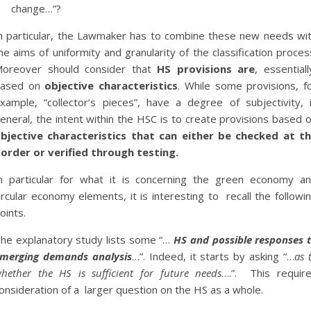
change…”?
n particular, the Lawmaker has to combine these new needs wi
he aims of uniformity and granularity of the classification proces
oreover should consider that
HS provisions are
, essentiall
based on
objective characteristics
. While some provisions, f
xample, “collector’s pieces”, have a degree of subjectivity, 
eneral, the intent within the HSC is to create provisions based 
bjective characteristics that can either be checked at t
order or verified through testing.
n particular for what it is concerning the green economy a
ircular economy elements, it is interesting to recall the followi
oints.
he explanatory study lists some “…
HS and possible responses 
merging demands analysis
…”. Indeed, it starts by asking “…
as 
hether the HS is sufficient for future needs
….”. This requir
onsideration of a larger question on the HS as a whole.