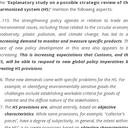
he “
Explanatory study on a possible strategic review of t
armonized system (HS
)” mention the following aspects:
…
115. The strengthening policy agenda in relation to trade a
nvironmental issues, including those related to the circular econom
iodiversity, plastic pollution, and climate change, has led to 
increasing demand to monitor and measure specific products
. T
ace of new policy development in this area also appears to 
ncreasing.
This is increasing expectations that Customs, and t
S, will be able to respond to new global policy imperatives 
reating HS provisions
.
These new demands come with specific problems for the HS. For
example, in identifying environmentally sensitive goods the
challenges include establishing workable criteria for goods of
interest and the diffuse nature of the stakeholders.
The
HS provisions are
, almost entirely, based on
objective
characteristics
. While some provisions, for example, “collector’s
pieces”, have a degree of subjectivity, in general, the intent within
the HSC is to create provisions based on
objective characteristic