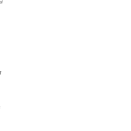
al
g
.
s