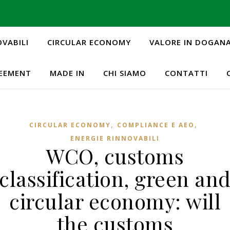
OVABILI
CIRCULAR ECONOMY
VALORE IN DOGAN
REEMENT
MADE IN
CHI SIAMO
CONTATTI
,
,
CIRCULAR ECONOMY
COMPLIANCE E AEO
ENERGIE RINNOVABILI
WCO, customs
classification, green an
circular economy: will
the customs