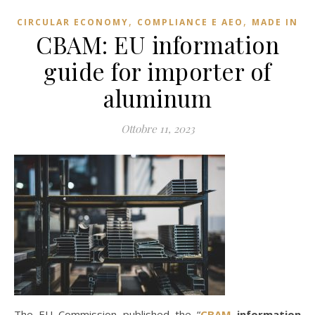
,
,
CIRCULAR ECONOMY
COMPLIANCE E AEO
MADE IN
CBAM: EU information
guide for importer of
aluminum
Ottobre 11, 2023
The EU Commission published the “
CBAM
information