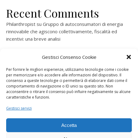
Recent Comments
Philanthropist
su
Gruppo di autoconsumatori di energia
rinnovabile che agiscono collettivamente, fiscalità ed
incentivi: una breve analisi
ramatogel
su
Gruppo di autoconsumatori di energia
Gestisci Consenso Cookie
rinnovabile che agiscono collettivamente, fiscalità ed
incentivi: una breve analisi
Per fornire le migliori esperienze, utilizziamo tecnologie come i cookie
per memorizzare e/o accedere alle informazioni del dispositivo. Il
ramatogel
su
Gruppo di autoconsumatori di energia
consenso a queste tecnologie ci permetterà di elaborare dati come il
rinnovabile che agiscono collettivamente, fiscalità ed
comportamento di navigazione o ID unici su questo sito. Non
acconsentire o ritirare il consenso può influire negativamente su alcune
incentivi: una breve analisi
caratteristiche e funzioni.
ramatogel
su
Energie rinnovabili: l’autoproduttore e il
Gestisci servizi
consorzio per la produzione di energia elettrica
Accetta