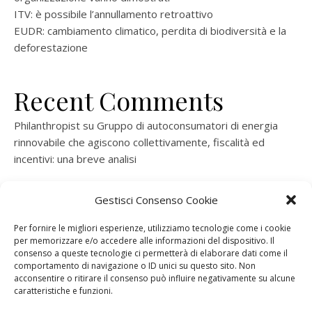
ITV: è possibile l’annullamento retroattivo
EUDR: cambiamento climatico, perdita di biodiversità e la
deforestazione
Recent Comments
Philanthropist
su
Gruppo di autoconsumatori di energia
rinnovabile che agiscono collettivamente, fiscalità ed
incentivi: una breve analisi
ramatogel
su
Gruppo di autoconsumatori di energia
Gestisci Consenso Cookie
rinnovabile che agiscono collettivamente, fiscalità ed
incentivi: una breve analisi
Per fornire le migliori esperienze, utilizziamo tecnologie come i cookie
per memorizzare e/o accedere alle informazioni del dispositivo. Il
ramatogel
su
Gruppo di autoconsumatori di energia
consenso a queste tecnologie ci permetterà di elaborare dati come il
rinnovabile che agiscono collettivamente, fiscalità ed
comportamento di navigazione o ID unici su questo sito. Non
acconsentire o ritirare il consenso può influire negativamente su alcune
incentivi: una breve analisi
caratteristiche e funzioni.
ramatogel
su
Energie rinnovabili: l’autoproduttore e il