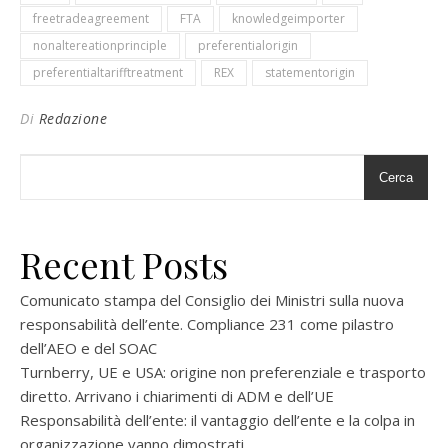
freetradeagreement
FTA
knowledgeimporter
nonaltereationprinciple
preferentialorigin
preferentialtarifftreatment
REX
statementorigin
Di
Redazione
Cerca
Recent Posts
Comunicato stampa del Consiglio dei Ministri sulla nuova
responsabilità dell’ente. Compliance 231 come pilastro
dell’AEO e del SOAC
Turnberry, UE e USA: origine non preferenziale e trasporto
diretto. Arrivano i chiarimenti di ADM e dell’UE
Responsabilità dell’ente: il vantaggio dell’ente e la colpa in
organizzazione vanno dimostrati