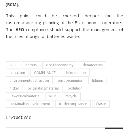
(
RCM
).
This point could be checked deeper for the
customs/sourcing planning of the EU economic operators.
The
AEO
compliance should support the management of
the rules of origin of batteries waste.
AEO
battery
circulareconomy
climatecrisis
cobaltum
COMPLIANCE
deforestaion
environmentdestruction
europeanunion
lithium
nickel
originatingmaterial
pollution
Rawcriticalmaterial
RCM
recycle
sustainabledevelopment
tradecompliance
Waste
Di
Redazione