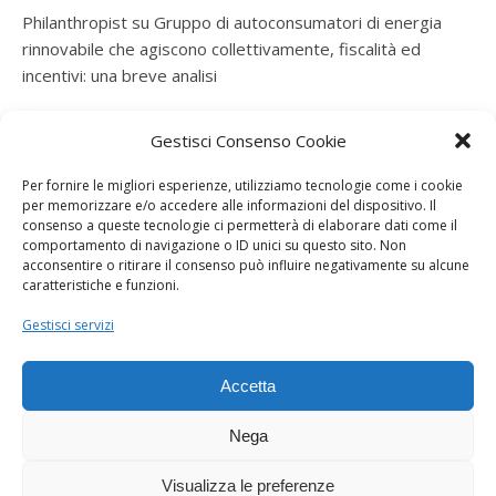
Philanthropist
su
Gruppo di autoconsumatori di energia
rinnovabile che agiscono collettivamente, fiscalità ed
incentivi: una breve analisi
ramatogel
su
Gruppo di autoconsumatori di energia
Gestisci Consenso Cookie
rinnovabile che agiscono collettivamente, fiscalità ed
incentivi: una breve analisi
Per fornire le migliori esperienze, utilizziamo tecnologie come i cookie
per memorizzare e/o accedere alle informazioni del dispositivo. Il
ramatogel
su
Gruppo di autoconsumatori di energia
consenso a queste tecnologie ci permetterà di elaborare dati come il
rinnovabile che agiscono collettivamente, fiscalità ed
comportamento di navigazione o ID unici su questo sito. Non
acconsentire o ritirare il consenso può influire negativamente su alcune
incentivi: una breve analisi
caratteristiche e funzioni.
ramatogel
su
Energie rinnovabili: l’autoproduttore e il
Gestisci servizi
consorzio per la produzione di energia elettrica
Accetta
Nega
Visualizza le preferenze