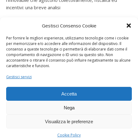
rinnovabile che agiscono collettivamente, fiscalità ed
incentivi: una breve analisi
ramatogel
su
Gruppo di autoconsumatori di energia
Gestisci Consenso Cookie
rinnovabile che agiscono collettivamente, fiscalità ed
incentivi: una breve analisi
Per fornire le migliori esperienze, utilizziamo tecnologie come i cookie
per memorizzare e/o accedere alle informazioni del dispositivo. Il
ramatogel
su
Gruppo di autoconsumatori di energia
consenso a queste tecnologie ci permetterà di elaborare dati come il
rinnovabile che agiscono collettivamente, fiscalità ed
comportamento di navigazione o ID unici su questo sito. Non
acconsentire o ritirare il consenso può influire negativamente su alcune
incentivi: una breve analisi
caratteristiche e funzioni.
ramatogel
su
Energie rinnovabili: l’autoproduttore e il
Gestisci servizi
consorzio per la produzione di energia elettrica
Accetta
Nega
Visualizza le preferenze
Dogana Sostenibile 2026 ©
Ashe Tema di
WP Royal
.
Cookie Policy