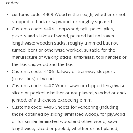
codes:
customs code: 4403 Wood in the rough, whether or not
stripped of bark or sapwood, or roughly squared.
Customs code: 4404 Hoopwood; split poles; piles,
pickets and stakes of wood, pointed but not sawn
lengthwise; wooden sticks, roughly trimmed but not
turned, bent or otherwise worked, suitable for the
manufacture of walking sticks, umbrellas, tool handles or
the like; chipwood and the like.
Customs code: 4406 Railway or tramway sleepers
(cross-ties) of wood.
Customs code: 4407 Wood sawn or chipped lengthwise,
sliced or peeled, whether or not planed, sanded or end-
jointed, of a thickness exceeding 6 mm.
Customs code: 4408 Sheets for veneering (including
those obtained by slicing laminated wood), for plywood
or for similar laminated wood and other wood, sawn
lengthwise, sliced or peeled, whether or not planed,