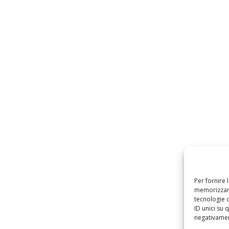
Per fornire 
memorizzare
tecnologie 
ID unici su 
negativament