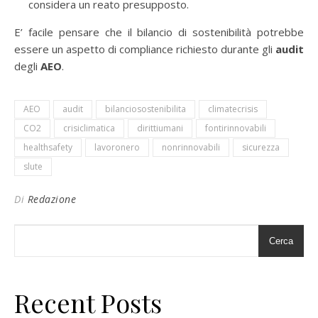
considera un reato presupposto.
E’ facile pensare che il bilancio di sostenibilità potrebbe
essere un aspetto di compliance richiesto durante gli
audit
degli
AEO
.
AEO
audit
bilanciosostenibilita
climatecrisis
CO2
crisiclimatica
dirittiumani
fontirinnovabili
healthsafety
lavoronero
nonrinnovabili
sicurezza
slute
Di
Redazione
Cerca
Recent Posts