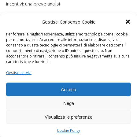
incentivi: una breve analisi
ramatogel
su
Gruppo di autoconsumatori di energia
Gestisci Consenso Cookie
rinnovabile che agiscono collettivamente, fiscalità ed
incentivi: una breve analisi
Per fornire le migliori esperienze, utilizziamo tecnologie come i cookie
per memorizzare e/o accedere alle informazioni del dispositivo. Il
ramatogel
su
Gruppo di autoconsumatori di energia
consenso a queste tecnologie ci permetterà di elaborare dati come il
rinnovabile che agiscono collettivamente, fiscalità ed
comportamento di navigazione o ID unici su questo sito. Non
acconsentire o ritirare il consenso può influire negativamente su alcune
incentivi: una breve analisi
caratteristiche e funzioni.
ramatogel
su
Energie rinnovabili: l’autoproduttore e il
Gestisci servizi
consorzio per la produzione di energia elettrica
Accetta
Nega
Visualizza le preferenze
Dogana Sostenibile 2026 ©
Ashe Tema di
WP Royal
.
Cookie Policy