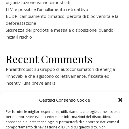
organizzazione vanno dimostrati
ITV: è possibile l’annullamento retroattivo
EUDR: cambiamento climatico, perdita di biodiversità e la
deforestazione
Sicurezza dei prodotti e messa a disposizione: quando
inizia il rischio
Recent Comments
Philanthropist
su
Gruppo di autoconsumatori di energia
rinnovabile che agiscono collettivamente, fiscalità ed
incentivi: una breve analisi
ramatogel
su
Gruppo di autoconsumatori di energia
Gestisci Consenso Cookie
rinnovabile che agiscono collettivamente, fiscalità ed
incentivi: una breve analisi
Per fornire le migliori esperienze, utilizziamo tecnologie come i cookie
per memorizzare e/o accedere alle informazioni del dispositivo. Il
ramatogel
su
Gruppo di autoconsumatori di energia
consenso a queste tecnologie ci permetterà di elaborare dati come il
rinnovabile che agiscono collettivamente, fiscalità ed
comportamento di navigazione o ID unici su questo sito. Non