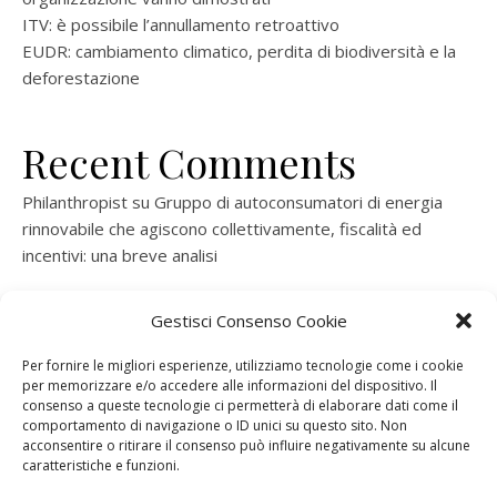
ITV: è possibile l’annullamento retroattivo
EUDR: cambiamento climatico, perdita di biodiversità e la
deforestazione
Recent Comments
Philanthropist
su
Gruppo di autoconsumatori di energia
rinnovabile che agiscono collettivamente, fiscalità ed
incentivi: una breve analisi
ramatogel
su
Gruppo di autoconsumatori di energia
Gestisci Consenso Cookie
rinnovabile che agiscono collettivamente, fiscalità ed
incentivi: una breve analisi
Per fornire le migliori esperienze, utilizziamo tecnologie come i cookie
per memorizzare e/o accedere alle informazioni del dispositivo. Il
ramatogel
su
Gruppo di autoconsumatori di energia
consenso a queste tecnologie ci permetterà di elaborare dati come il
rinnovabile che agiscono collettivamente, fiscalità ed
comportamento di navigazione o ID unici su questo sito. Non
acconsentire o ritirare il consenso può influire negativamente su alcune
incentivi: una breve analisi
caratteristiche e funzioni.
ramatogel
su
Energie rinnovabili: l’autoproduttore e il