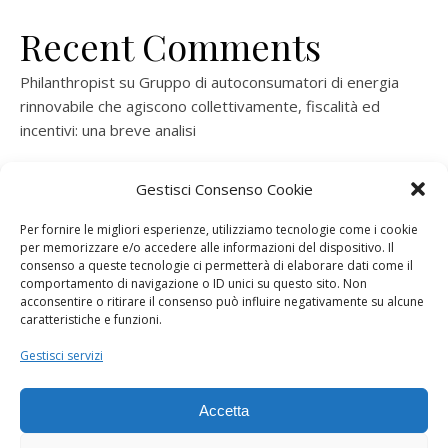
Recent Comments
Philanthropist
su
Gruppo di autoconsumatori di energia
rinnovabile che agiscono collettivamente, fiscalità ed
incentivi: una breve analisi
ramatogel
su
Gruppo di autoconsumatori di energia
Gestisci Consenso Cookie
rinnovabile che agiscono collettivamente, fiscalità ed
incentivi: una breve analisi
Per fornire le migliori esperienze, utilizziamo tecnologie come i cookie
per memorizzare e/o accedere alle informazioni del dispositivo. Il
ramatogel
su
Gruppo di autoconsumatori di energia
consenso a queste tecnologie ci permetterà di elaborare dati come il
rinnovabile che agiscono collettivamente, fiscalità ed
comportamento di navigazione o ID unici su questo sito. Non
acconsentire o ritirare il consenso può influire negativamente su alcune
incentivi: una breve analisi
caratteristiche e funzioni.
ramatogel
su
Energie rinnovabili: l’autoproduttore e il
Gestisci servizi
consorzio per la produzione di energia elettrica
Accetta