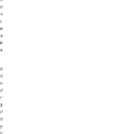
nd
re
s.
to
ms
ir
is
al
ed
on
nd
n”
nt
f
ed
ay
th