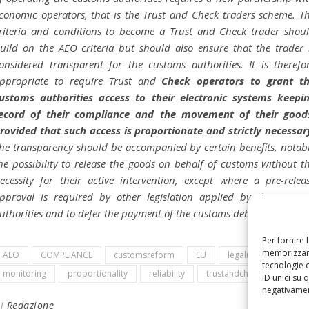
conomic operators, that is the Trust and Check traders scheme. T
riteria and conditions to become a Trust and Check trader shou
uild on the AEO criteria but should also ensure that the trader 
onsidered transparent for the customs authorities. It is therefo
ppropriate to require Trust and
Check operators to grant t
ustoms authorities access to their electronic systems keepi
ecord of their compliance and the movement of their good
rovided that such access is proportionate and strictly necessar
he transparency should be accompanied by certain benefits, notab
he possibility to release the goods on behalf of customs without t
ecessity for their active intervention, except where a pre-relea
pproval is required by other legislation applied by the custo
uthorities and to defer the payment of the customs debt
…”.
Per fornire 
memorizzare
AEO
COMPLIANCE
customsreform
EU
legalnature
tecnologie 
monitoring
proportionality
reliability
trustandchecktrader
ID unici su 
negativament
Di
Redazione