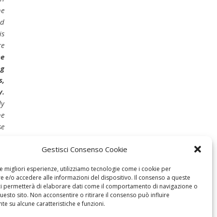
he
ld
is
re
he
ng
s,
y.
ly
he
se
ms
Gestisci Consenso Cookie
le migliori esperienze, utilizziamo tecnologie come i cookie per
 e/o accedere alle informazioni del dispositivo. Il consenso a queste
ci permetterà di elaborare dati come il comportamento di navigazione o
questo sito. Non acconsentire o ritirare il consenso può influire
e su alcune caratteristiche e funzioni.