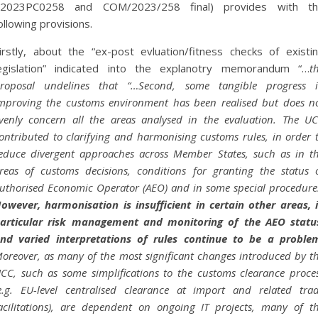
2023PC0258 and COM/2023/258 final) provides with t
ollowing provisions.
irstly, about the “ex-post evluation/fitness checks of existi
egislation” indicated into the explanotry memorandum “…
t
roposal undelines that “…Second, some tangible progress 
mproving the customs environment has been realised but does n
venly concern all the areas analysed in the evaluation. The U
ontributed to clarifying and harmonising customs rules, in order 
educe divergent approaches across Member States, such as in t
reas of customs decisions, conditions for granting the status 
uthorised Economic Operator (AEO) and in some special procedure
owever, harmonisation is insufficient in certain other areas, 
articular risk management and monitoring of the AEO statu
nd varied interpretations of rules continue to be a proble
oreover, as many of the most significant changes introduced by t
CC, such as some simplifications to the customs clearance proce
e.g. EU-level centralised clearance at import and related tra
acilitations), are dependent on ongoing IT projects, many of t