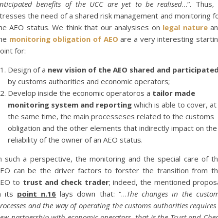
nticipated benefits of the UCC are yet to be realised
…”. Thus, 
tresses the need of a shared risk management and monitoring f
he AEO status. We think that our analysises on
legal nature
a
the
monitoring obligation of AEO
are a very interesting starti
oint for:
Design of a
new vision of the AEO shared and participate
by customs authorities and economic operators;
Develop inside the economic operatoros a
tailor made
monitoring system and reporting
which is able to cover, at
the same time, the main processeses related to the customs
obligation and the other elements that indirectly impact on the
reliability of the owner of an AEO status.
n such a perspective, the monitoring and the special care of t
EO can be the driver factors to forster the transition from t
AEO to
trust and check trader
; indeed, the mentioned propos
n its
point n.16
lays down that: “…
The changes in the custo
rocesses and the way of operating the customs authorities requires
ew partnership with economic operators, that is the Trust and Che