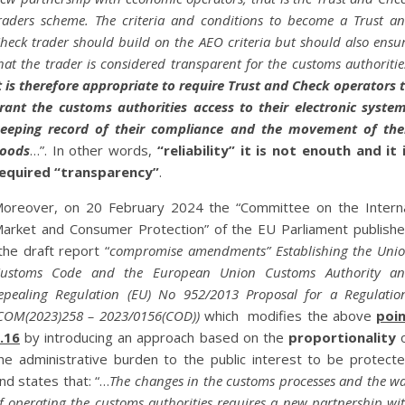
raders scheme. The criteria and conditions to become a Trust a
heck trader should build on the AEO criteria but should also ensu
hat the trader is considered transparent for the customs authoritie
t is therefore appropriate to require Trust and Check operators 
rant the customs authorities access to their electronic syste
eeping record of their compliance and the movement of the
oods
…”. In other words,
“reliability” it is not enouth and it 
equired “transparency”
.
oreover, on 20 February 2024 the “Committee on the Intern
arket and Consumer Protection” of the EU Parliament publish
he draft report “
compromise amendments” Establishing the Uni
ustoms Code and the European Union Customs Authority a
epealing Regulation (EU) No 952/2013 Proposal for a Regulatio
COM(2023)258 – 2023/0156(COD))
which modifies the above
poi
.16
by introducing an approach based on the
proportionality
o
he administrative burden to the public interest to be protect
nd states that: “…
The changes in the customs processes and the w
f operating the customs authorities requires a new partnership wi