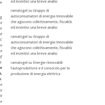
ed incentivi: una breve analisi
he
ramatogel
su
Gruppo di
autoconsumatori di energia rinnovabile
ng
che agiscono collettivamente, fiscalità
he
ed incentivi: una breve analisi
in
ot
ramatogel
su
Gruppo di
CC
autoconsumatori di energia rinnovabile
to
che agiscono collettivamente, fiscalità
he
ed incentivi: una breve analisi
of
s.
ramatogel
su
Energie rinnovabili:
in
l’autoproduttore e il consorzio per la
s,
produzione di energia elettrica
m
.
he
ss
de
he