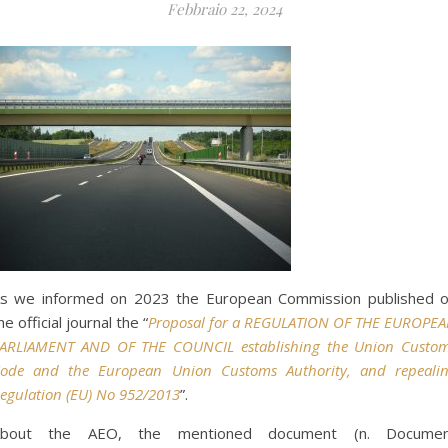
Febbraio 22, 2024
s we informed on 2023 the European Commission published 
he official journal the “
Proposal for a REGULATION OF THE EUROPE
ARLIAMENT AND OF THE COUNCIL establishing the Union Custo
ode and the European Union Customs Authority, and repeali
egulation (EU) No 952/2013
”.
About the AEO, the mentioned document (n. Documen